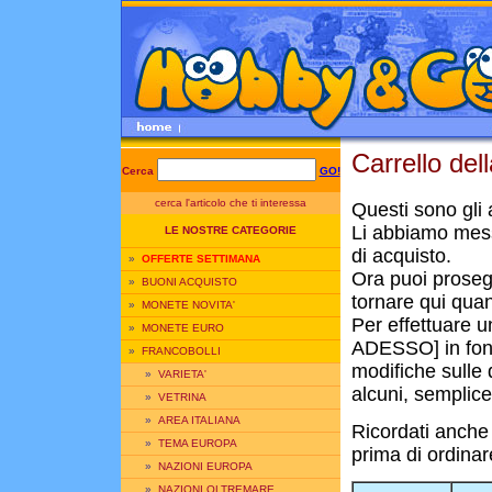
Carrello del
Cerca
GO!
cerca l'articolo che ti interessa
Questi sono gli a
Li abbiamo mess
LE NOSTRE CATEGORIE
di acquisto.
»
OFFERTE SETTIMANA
Ora puoi prosegui
»
BUONI ACQUISTO
tornare qui quan
»
MONETE NOVITA'
Per effettuare u
»
MONETE EURO
ADESSO] in fond
»
FRANCOBOLLI
modifiche sulle q
»
VARIETA'
alcuni, semplice
»
VETRINA
»
AREA ITALIANA
Ricordati anche
»
TEMA EUROPA
prima di ordinar
»
NAZIONI EUROPA
»
NAZIONI OLTREMARE