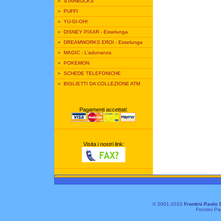
»
STARBUCKS
»
PUFFI
»
YU-GI-OH!
»
DISNEY PIXAR - Esselunga
»
DREAMWORKS EROI - Esselunga
»
MAGIC - L'adunanza
»
POKEMON
»
SCHEDE TELEFONICHE
»
BIGLIETTI DA COLLEZIONE ATM
Pagamenti accettati:
Visita i nostri link:
© 2001-2010
Frontini Paolo 
Frontini Pa