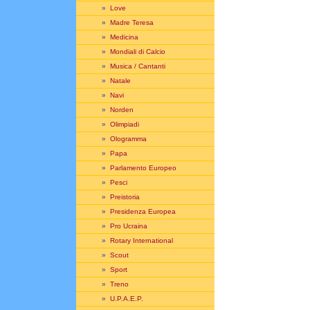
»
Love
»
Madre Teresa
»
Medicina
»
Mondiali di Calcio
»
Musica / Cantanti
»
Natale
»
Navi
»
Norden
»
Olimpiadi
»
Ologramma
»
Papa
»
Parlamento Europeo
»
Pesci
»
Preistoria
»
Presidenza Europea
»
Pro Ucraina
»
Rotary International
»
Scout
»
Sport
»
Treno
»
U.P.A.E.P.