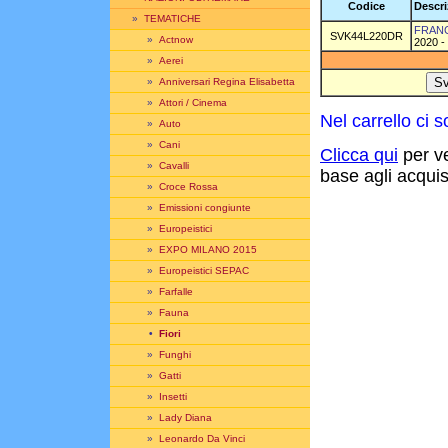
Codice
Descri
»
TEMATICHE
FRANC
SVK44L220DR
»
Actnow
2020 - 
»
Aerei
»
Anniversari Regina Elisabetta
»
Attori / Cinema
Nel carrello ci
»
Auto
»
Cani
Clicca qui
per ve
»
Cavalli
base agli acquisti
»
Croce Rossa
»
Emissioni congiunte
»
Europeistici
»
EXPO MILANO 2015
»
Europeistici SEPAC
»
Farfalle
»
Fauna
•
Fiori
»
Funghi
»
Gatti
»
Insetti
»
Lady Diana
»
Leonardo Da Vinci