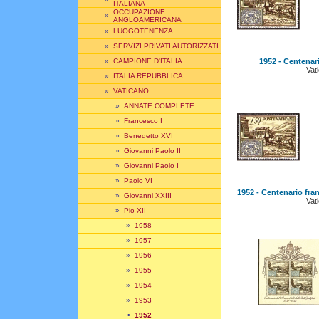
ITALIANA
OCCUPAZIONE
»
ANGLOAMERICANA
»
LUOGOTENENZA
»
SERVIZI PRIVATI AUTORIZZATI
1952 - Centenari
»
CAMPIONE D'ITALIA
Vat
»
ITALIA REPUBBLICA
»
VATICANO
»
ANNATE COMPLETE
»
Francesco I
»
Benedetto XVI
»
Giovanni Paolo II
»
Giovanni Paolo I
»
Paolo VI
1952 - Centenario fra
»
Giovanni XXIII
Vat
»
Pio XII
»
1958
»
1957
»
1956
»
1955
»
1954
»
1953
•
1952