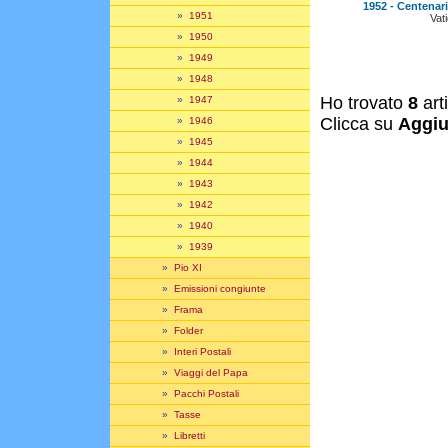
1952 - Centenar
»
1951
Vat
»
1950
»
1949
»
1948
Ho trovato
8
art
»
1947
Clicca su
Aggiu
»
1946
»
1945
»
1944
»
1943
»
1942
»
1940
»
1939
»
Pio XI
»
Emissioni congiunte
»
Frama
»
Folder
»
Interi Postali
»
Viaggi del Papa
»
Pacchi Postali
»
Tasse
»
Libretti