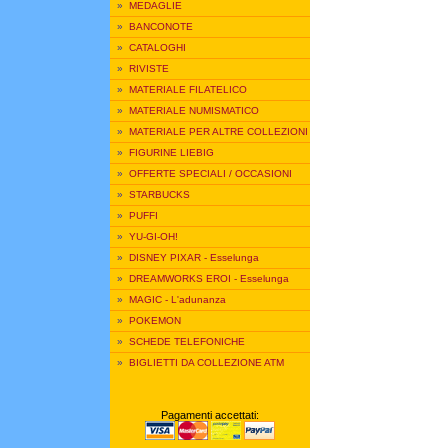
»
MEDAGLIE
»
BANCONOTE
»
CATALOGHI
»
RIVISTE
»
MATERIALE FILATELICO
»
MATERIALE NUMISMATICO
»
MATERIALE PER ALTRE COLLEZIONI
»
FIGURINE LIEBIG
»
OFFERTE SPECIALI / OCCASIONI
»
STARBUCKS
»
PUFFI
»
YU-GI-OH!
»
DISNEY PIXAR - Esselunga
»
DREAMWORKS EROI - Esselunga
»
MAGIC - L'adunanza
»
POKEMON
»
SCHEDE TELEFONICHE
»
BIGLIETTI DA COLLEZIONE ATM
Pagamenti accettati: