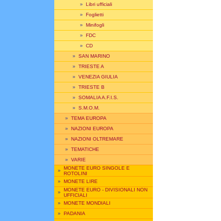
»
Libri ufficiali
»
Foglietti
»
Minifogli
»
FDC
»
CD
»
SAN MARINO
»
TRIESTE A
»
VENEZIA GIULIA
»
TRIESTE B
»
SOMALIA A.F.I.S.
»
S.M.O.M.
»
TEMA EUROPA
»
NAZIONI EUROPA
»
NAZIONI OLTREMARE
»
TEMATICHE
»
VARIE
MONETE EURO SINGOLE E
»
ROTOLINI
»
MONETE LIRE
MONETE EURO - DIVISIONALI NON
»
UFFICIALI
»
MONETE MONDIALI
»
PADANIA