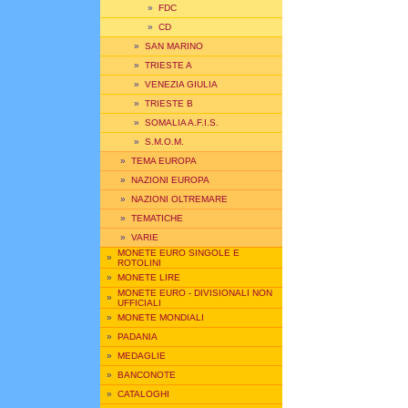
»
FDC
»
CD
»
SAN MARINO
»
TRIESTE A
»
VENEZIA GIULIA
»
TRIESTE B
»
SOMALIA A.F.I.S.
»
S.M.O.M.
»
TEMA EUROPA
»
NAZIONI EUROPA
»
NAZIONI OLTREMARE
»
TEMATICHE
»
VARIE
MONETE EURO SINGOLE E
»
ROTOLINI
»
MONETE LIRE
MONETE EURO - DIVISIONALI NON
»
UFFICIALI
»
MONETE MONDIALI
»
PADANIA
»
MEDAGLIE
»
BANCONOTE
»
CATALOGHI