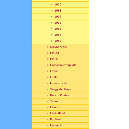
»
1969
•
1968
»
1967
»
1966
»
1965
»
1964
»
1963
»
Giovanni XXIII
»
Pio XII
»
Pio XI
»
Emissioni congiunte
»
Frama
»
Folder
»
Interi Postali
»
Viaggi del Papa
»
Pacchi Postali
»
Tasse
»
Libretti
»
Libri ufficiali
»
Foglietti
»
Minifogli