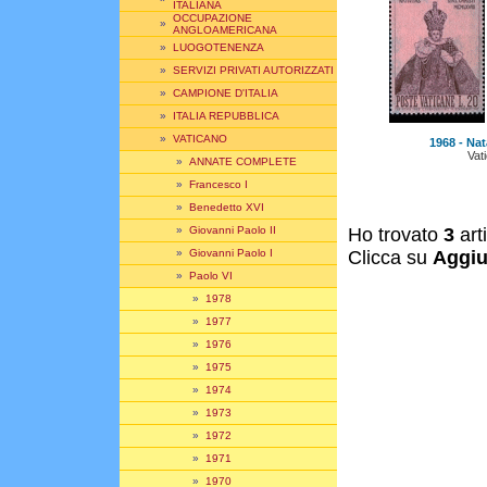
ITALIANA
OCCUPAZIONE
»
ANGLOAMERICANA
»
LUOGOTENENZA
»
SERVIZI PRIVATI AUTORIZZATI
»
CAMPIONE D'ITALIA
»
ITALIA REPUBBLICA
»
VATICANO
1968 - Nat
Vat
»
ANNATE COMPLETE
»
Francesco I
»
Benedetto XVI
»
Giovanni Paolo II
Ho trovato
3
art
»
Giovanni Paolo I
Clicca su
Aggiu
»
Paolo VI
»
1978
»
1977
»
1976
»
1975
»
1974
»
1973
»
1972
»
1971
»
1970