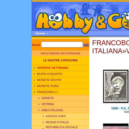
FRANCOBO
Cerca
GO!
ITALIANA»
cerca l'articolo che ti interessa
LE NOSTRE CATEGORIE
»
OFFERTE SETTIMANA
»
BUONI ACQUISTO
»
MONETE NOVITA'
»
MONETE EURO
»
FRANCOBOLLI
»
VARIETA'
»
VETRINA
1968 - P.A. 
»
AREA ITALIANA
Vat
»
ANTICHI STATI
»
REGNO D'ITALIA
REPUBBLICA SOCIALE
»