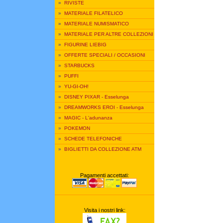
»
RIVISTE
»
MATERIALE FILATELICO
»
MATERIALE NUMISMATICO
»
MATERIALE PER ALTRE COLLEZIONI
»
FIGURINE LIEBIG
»
OFFERTE SPECIALI / OCCASIONI
»
STARBUCKS
»
PUFFI
»
YU-GI-OH!
»
DISNEY PIXAR - Esselunga
»
DREAMWORKS EROI - Esselunga
»
MAGIC - L'adunanza
»
POKEMON
»
SCHEDE TELEFONICHE
»
BIGLIETTI DA COLLEZIONE ATM
Pagamenti accettati:
Visita i nostri link: