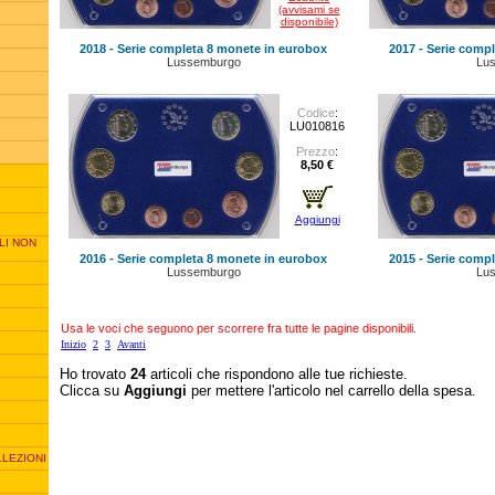
(avvisami se
disponibile)
2018 - Serie completa 8 monete in eurobox
2017 - Serie comp
Lussemburgo
Lu
Codice
:
LU010816
Prezzo
:
8,50 €
Aggiungi
LI NON
2016 - Serie completa 8 monete in eurobox
2015 - Serie comp
Lussemburgo
Lu
Usa le voci che seguono per scorrere fra tutte le pagine disponibili.
Inizio
2
3
Avanti
Ho trovato
24
articoli che rispondono alle tue richieste.
Clicca su
Aggiungi
per mettere l'articolo nel carrello della spesa.
LLEZIONI