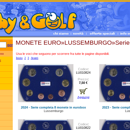
MONETE EURO»LUSSEMBURGO»Serie 
GO!
Usa le voci che seguono per scorrere fra tutte le pagine disponibili.
essa
Inizio
2
3
Avanti
E
Codice
:
LU010824
Prezzo
:
7,50 €
Aggiungi
2024 - Serie completa 8 monete in eurobox
2023 - Serie comp
Lussemburgo
Lu
Codice
:
LU010822