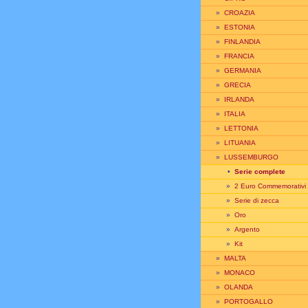
»
CROAZIA
»
ESTONIA
»
FINLANDIA
»
FRANCIA
»
GERMANIA
»
GRECIA
»
IRLANDA
»
ITALIA
»
LETTONIA
»
LITUANIA
»
LUSSEMBURGO
•
Serie complete
»
2 Euro Commemorativi
»
Serie di zecca
»
Oro
»
Argento
»
Kit
»
MALTA
»
MONACO
»
OLANDA
»
PORTOGALLO