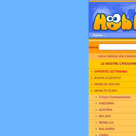
Cerca
cerca l'articolo che ti inter
LE NOSTRE CATEGORI
»
OFFERTE SETTIMANA
»
BUONI ACQUISTO
»
MONETE NOVITA'
»
MONETE EURO
»
2 Euro Commemorativi
»
ANDORRA
»
AUSTRIA
»
BELGIO
»
BENELUX
»
BULGARIA
»
CIPRO