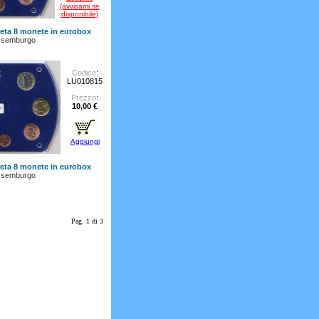
(avvisami se
disponibile)
leta 8 monete in eurobox
ssemburgo
Codice
:
LU010815
Prezzo
:
10,00 €
Aggiungi
leta 8 monete in eurobox
ssemburgo
Pag. 1 di 3