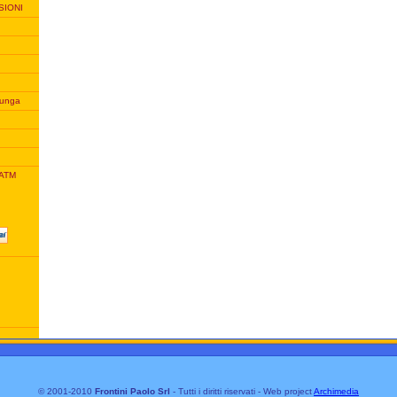
SIONI
unga
 ATM
© 2001-2010
Frontini Paolo Srl
- Tutti i diritti riservati - Web project
Archimedia