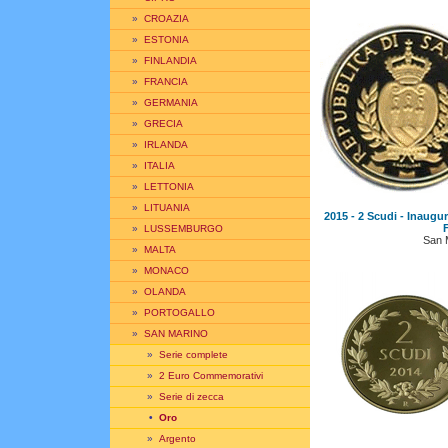
»
CROAZIA
»
ESTONIA
»
FINLANDIA
»
FRANCIA
»
GERMANIA
»
GRECIA
»
IRLANDA
»
ITALIA
»
LETTONIA
»
LITUANIA
2015 - 2 Scudi - Inaugu
»
LUSSEMBURGO
San 
»
MALTA
»
MONACO
»
OLANDA
»
PORTOGALLO
»
SAN MARINO
»
Serie complete
»
2 Euro Commemorativi
»
Serie di zecca
•
Oro
»
Argento