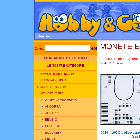
MONETE E
Cerca
GO!
cerca l'articolo che ti interessa
Usa le voci che seguono per
Inizio
2
3
Avanti
LE NOSTRE CATEGORIE
»
OFFERTE SETTIMANA
»
BUONI ACQUISTO
»
MONETE NOVITA'
»
MONETE EURO
»
2 Euro Commemorativi
»
ANDORRA
»
AUSTRIA
»
BELGIO
»
BENELUX
2016 - 10€ Giubileo stra
»
BULGARIA
San 
»
CIPRO