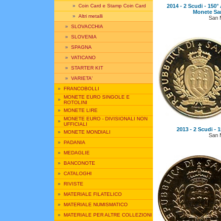
2014 - 2 Scudi - 150
»
Coin Card e Stamp Coin Card
Monete Sa
»
Altri metalli
San 
»
SLOVACCHIA
»
SLOVENIA
»
SPAGNA
»
VATICANO
»
STARTER KIT
»
VARIETA'
»
FRANCOBOLLI
MONETE EURO SINGOLE E
»
ROTOLINI
»
MONETE LIRE
MONETE EURO - DIVISIONALI NON
»
UFFICIALI
2013 - 2 Scudi - 
»
MONETE MONDIALI
San 
»
PADANIA
»
MEDAGLIE
»
BANCONOTE
»
CATALOGHI
»
RIVISTE
»
MATERIALE FILATELICO
»
MATERIALE NUMISMATICO
»
MATERIALE PER ALTRE COLLEZIONI