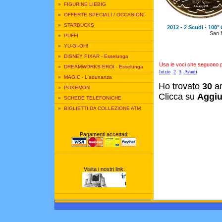
»
FIGURINE LIEBIG
»
OFFERTE SPECIALI / OCCASIONI
»
STARBUCKS
2012 - 2 Scudi - 100
San 
»
PUFFI
»
YU-GI-OH!
»
DISNEY PIXAR - Esselunga
Usa le voci che seguono per
»
DREAMWORKS EROI - Esselunga
Inizio
2
3
Avanti
»
MAGIC - L'adunanza
Ho trovato
30
ar
»
POKEMON
Clicca su
Aggiu
»
SCHEDE TELEFONICHE
»
BIGLIETTI DA COLLEZIONE ATM
Pagamenti accettati:
Visita i nostri link: