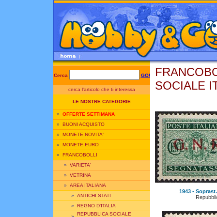
FRANCOBO
Cerca
GO!
SOCIALE I
cerca l'articolo che ti interessa
LE NOSTRE CATEGORIE
»
OFFERTE SETTIMANA
»
BUONI ACQUISTO
»
MONETE NOVITA'
»
MONETE EURO
»
FRANCOBOLLI
»
VARIETA'
»
VETRINA
»
AREA ITALIANA
1943 - Soprast.
»
ANTICHI STATI
Repubbli
»
REGNO D'ITALIA
REPUBBLICA SOCIALE
»