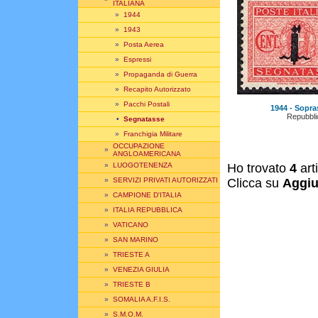
ITALIANA
»
1944
»
1943
»
Posta Aerea
»
Espressi
»
Propaganda di Guerra
»
Recapito Autorizzato
»
Pacchi Postali
1944 - Sopras
Repubbli
•
Segnatasse
»
Franchigia Militare
OCCUPAZIONE
»
ANGLOAMERICANA
»
LUOGOTENENZA
Ho trovato
4
art
»
SERVIZI PRIVATI AUTORIZZATI
Clicca su
Aggiu
»
CAMPIONE D'ITALIA
»
ITALIA REPUBBLICA
»
VATICANO
»
SAN MARINO
»
TRIESTE A
»
VENEZIA GIULIA
»
TRIESTE B
»
SOMALIA A.F.I.S.
»
S.M.O.M.