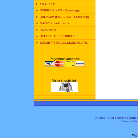
»
YU-GI-OH!
»
DISNEY PIXAR - Esselunga
»
DREAMWORKS EROI - Esselunga
»
MAGIC - L'adunanza
»
POKEMON
»
SCHEDE TELEFONICHE
»
BIGLIETTI DA COLLEZIONE ATM
Pagamenti accettati:
Visita i nostri link:
© 2001-2010
Frontini Paolo 
Frontini Pa
Pagi