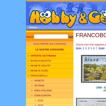
FRANCOBO
Cerca
GO!
cerca l'articolo che ti interessa
Usa le voci che seguono per
Inizio
2
3
4
5
6
7
Avanti
LE NOSTRE CATEGORIE
»
OFFERTE SETTIMANA
»
BUONI ACQUISTO
»
MONETE NOVITA'
»
MONETE EURO
»
FRANCOBOLLI
»
VARIETA'
»
VETRINA
1999 - E
Al
»
AREA ITALIANA
»
TEMA EUROPA
»
2026
»
2025