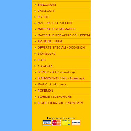
»
BANCONOTE
»
CATALOGHI
»
RIVISTE
»
MATERIALE FILATELICO
»
MATERIALE NUMISMATICO
»
MATERIALE PER ALTRE COLLEZIONI
»
FIGURINE LIEBIG
»
OFFERTE SPECIALI / OCCASIONI
»
STARBUCKS
»
PUFFI
»
YU-GI-OH!
»
DISNEY PIXAR - Esselunga
»
DREAMWORKS EROI - Esselunga
»
MAGIC - L'adunanza
»
POKEMON
»
SCHEDE TELEFONICHE
»
BIGLIETTI DA COLLEZIONE ATM
Pagamenti accettati: