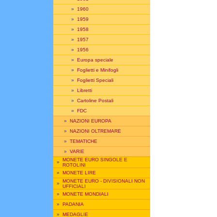
»
1960
»
1959
»
1958
»
1957
»
1956
»
Europa speciale
»
Foglietti e Minifogli
»
Foglietti Speciali
»
Libretti
»
Cartoline Postali
»
FDC
»
NAZIONI EUROPA
»
NAZIONI OLTREMARE
»
TEMATICHE
»
VARIE
MONETE EURO SINGOLE E
»
ROTOLINI
»
MONETE LIRE
MONETE EURO - DIVISIONALI NON
»
UFFICIALI
»
MONETE MONDIALI
»
PADANIA
»
MEDAGLIE