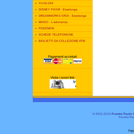
»
YU-GI-OH!
»
DISNEY PIXAR - Esselunga
»
DREAMWORKS EROI - Esselunga
»
MAGIC - L'adunanza
»
POKEMON
»
SCHEDE TELEFONICHE
»
BIGLIETTI DA COLLEZIONE ATM
Pagamenti accettati:
Visita i nostri link:
© 2001-2010
Frontini Paolo 
Frontini Pa
Pagi