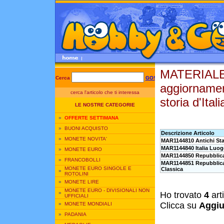
MATERIALE
Cerca
GO!
aggiorname
cerca l'articolo che ti interessa
storia d'Ital
LE NOSTRE CATEGORIE
»
OFFERTE SETTIMANA
»
BUONI ACQUISTO
Descrizione Articolo
»
MONETE NOVITA'
MAR1144810 Antichi Stat
MAR1144840 Italia Luog
»
MONETE EURO
MAR1144850 Repubblica S
»
FRANCOBOLLI
MAR1144851 Repubblica 
MONETE EURO SINGOLE E
Classica
»
ROTOLINI
»
MONETE LIRE
MONETE EURO - DIVISIONALI NON
»
Ho trovato
4
art
UFFICIALI
Clicca su
Aggiu
»
MONETE MONDIALI
»
PADANIA