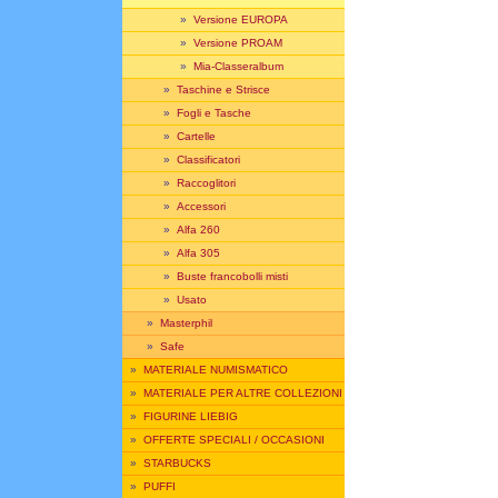
»
Versione EUROPA
»
Versione PROAM
»
Mia-Classeralbum
»
Taschine e Strisce
»
Fogli e Tasche
»
Cartelle
»
Classificatori
»
Raccoglitori
»
Accessori
»
Alfa 260
»
Alfa 305
»
Buste francobolli misti
»
Usato
»
Masterphil
»
Safe
»
MATERIALE NUMISMATICO
»
MATERIALE PER ALTRE COLLEZIONI
»
FIGURINE LIEBIG
»
OFFERTE SPECIALI / OCCASIONI
»
STARBUCKS
»
PUFFI