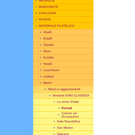
»
MEDAGLIE
»
BANCONOTE
»
CATALOGHI
»
RIVISTE
»
MATERIALE FILATELICO
»
Abafil
»
Bolaffi
»
Claxital
»
Davo
»
Euralbo
»
Hawid
»
Leuchtturm
»
Lindner
»
Marini
»
Album e aggiornamenti
»
Versione KING CLASSICA
»
La storia d'Italia
•
Periodi
Colonie ed
»
Occupazioni
»
Italia Repubblica
»
San Marino
»
Vaticano