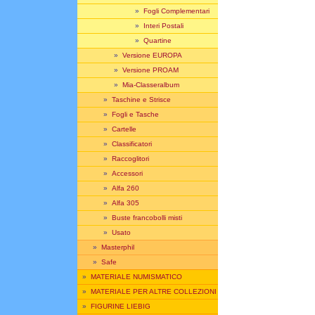
»
Fogli Complementari
»
Interi Postali
»
Quartine
»
Versione EUROPA
»
Versione PROAM
»
Mia-Classeralbum
»
Taschine e Strisce
»
Fogli e Tasche
»
Cartelle
»
Classificatori
»
Raccoglitori
»
Accessori
»
Alfa 260
»
Alfa 305
»
Buste francobolli misti
»
Usato
»
Masterphil
»
Safe
»
MATERIALE NUMISMATICO
»
MATERIALE PER ALTRE COLLEZIONI
»
FIGURINE LIEBIG