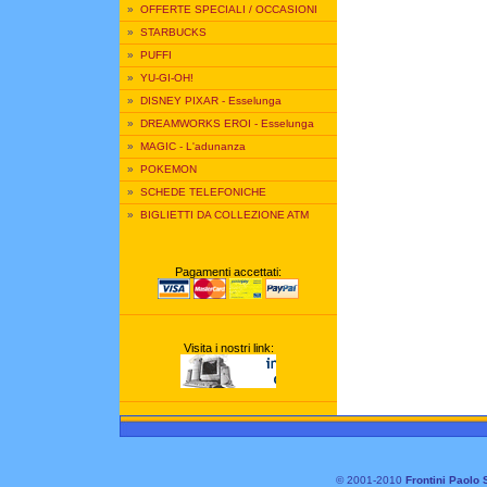
»
OFFERTE SPECIALI / OCCASIONI
»
STARBUCKS
»
PUFFI
»
YU-GI-OH!
»
DISNEY PIXAR - Esselunga
»
DREAMWORKS EROI - Esselunga
»
MAGIC - L'adunanza
»
POKEMON
»
SCHEDE TELEFONICHE
»
BIGLIETTI DA COLLEZIONE ATM
Pagamenti accettati:
Visita i nostri link:
© 2001-2010
Frontini Paolo 