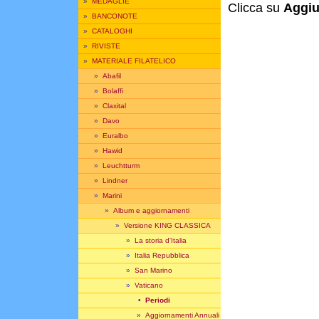
»
MEDAGLIE
Clicca su
Aggiu
»
BANCONOTE
»
CATALOGHI
»
RIVISTE
»
MATERIALE FILATELICO
»
Abafil
»
Bolaffi
»
Claxital
»
Davo
»
Euralbo
»
Hawid
»
Leuchtturm
»
Lindner
»
Marini
»
Album e aggiornamenti
»
Versione KING CLASSICA
»
La storia d'Italia
»
Italia Repubblica
»
San Marino
»
Vaticano
•
Periodi
»
Aggiornamenti Annuali