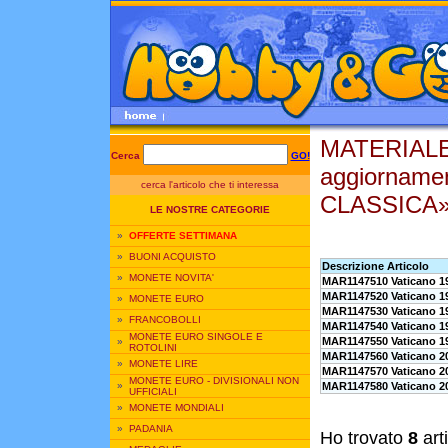
MATERIALE
Cerca
GO!
aggiorname
cerca l'articolo che ti interessa
CLASSICA»V
LE NOSTRE CATEGORIE
»
OFFERTE SETTIMANA
»
BUONI ACQUISTO
Descrizione Articolo
»
MONETE NOVITA'
MAR1147510 Vaticano 192
MAR1147520 Vaticano 19
»
MONETE EURO
MAR1147530 Vaticano 19
»
FRANCOBOLLI
MAR1147540 Vaticano 19
MONETE EURO SINGOLE E
MAR1147550 Vaticano 19
»
ROTOLINI
MAR1147560 Vaticano 20
»
MONETE LIRE
MAR1147570 Vaticano 20
MONETE EURO - DIVISIONALI NON
MAR1147580 Vaticano 20
»
UFFICIALI
»
MONETE MONDIALI
»
PADANIA
Ho trovato
8
art