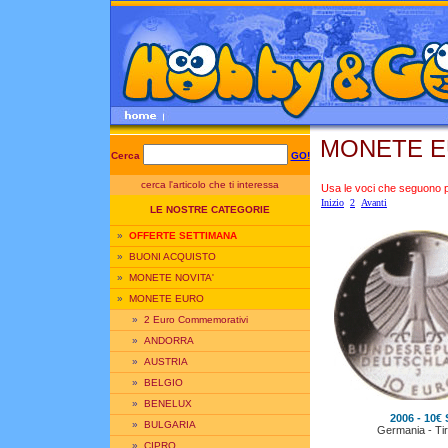
MONETE E
Cerca
GO!
cerca l'articolo che ti interessa
Usa le voci che seguono per
Inizio
2
Avanti
LE NOSTRE CATEGORIE
»
OFFERTE SETTIMANA
»
BUONI ACQUISTO
»
MONETE NOVITA'
»
MONETE EURO
»
2 Euro Commemorativi
»
ANDORRA
»
AUSTRIA
»
BELGIO
»
BENELUX
2006 - 10€
»
BULGARIA
Germania - Tir
»
CIPRO