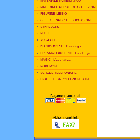
»
MATERIALE NUMISMATICO
»
MATERIALE PER ALTRE COLLEZIONI
»
FIGURINE LIEBIG
»
OFFERTE SPECIALI / OCCASIONI
»
STARBUCKS
»
PUFFI
»
YU-GI-OH!
»
DISNEY PIXAR - Esselunga
»
DREAMWORKS EROI - Esselunga
»
MAGIC - L'adunanza
»
POKEMON
»
SCHEDE TELEFONICHE
»
BIGLIETTI DA COLLEZIONE ATM
Pagamenti accettati:
Visita i nostri link: