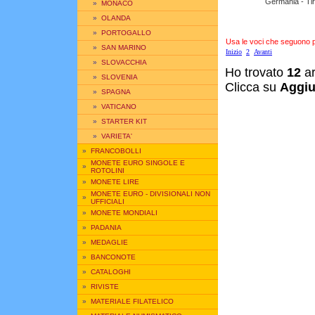
Germania - Tir
»
MONACO
»
OLANDA
»
PORTOGALLO
Usa le voci che seguono per
»
SAN MARINO
Inizio
2
Avanti
»
SLOVACCHIA
Ho trovato
12
ar
»
SLOVENIA
Clicca su
Aggiu
»
SPAGNA
»
VATICANO
»
STARTER KIT
»
VARIETA'
»
FRANCOBOLLI
MONETE EURO SINGOLE E
»
ROTOLINI
»
MONETE LIRE
MONETE EURO - DIVISIONALI NON
»
UFFICIALI
»
MONETE MONDIALI
»
PADANIA
»
MEDAGLIE
»
BANCONOTE
»
CATALOGHI
»
RIVISTE
»
MATERIALE FILATELICO