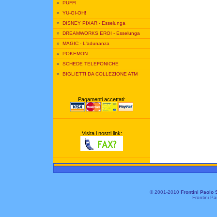
»
PUFFI
»
YU-GI-OH!
»
DISNEY PIXAR - Esselunga
»
DREAMWORKS EROI - Esselunga
»
MAGIC - L'adunanza
»
POKEMON
»
SCHEDE TELEFONICHE
»
BIGLIETTI DA COLLEZIONE ATM
Pagamenti accettati:
Visita i nostri link:
© 2001-2010
Frontini Paolo 
Frontini Pa