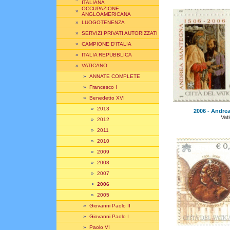
ITALIANA
OCCUPAZIONE
»
ANGLOAMERICANA
»
LUOGOTENENZA
»
SERVIZI PRIVATI AUTORIZZATI
»
CAMPIONE D'ITALIA
»
ITALIA REPUBBLICA
»
VATICANO
»
ANNATE COMPLETE
»
Francesco I
»
Benedetto XVI
»
2013
2006 - Andrea
Vat
»
2012
»
2011
»
2010
»
2009
»
2008
»
2007
•
2006
»
2005
»
Giovanni Paolo II
»
Giovanni Paolo I
»
Paolo VI