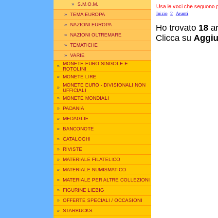
»
S.M.O.M.
Usa le voci che seguono per
Inizio
2
Avanti
»
TEMA EUROPA
»
NAZIONI EUROPA
Ho trovato
18
ar
»
NAZIONI OLTREMARE
Clicca su
Aggiu
»
TEMATICHE
»
VARIE
MONETE EURO SINGOLE E
»
ROTOLINI
»
MONETE LIRE
MONETE EURO - DIVISIONALI NON
»
UFFICIALI
»
MONETE MONDIALI
»
PADANIA
»
MEDAGLIE
»
BANCONOTE
»
CATALOGHI
»
RIVISTE
»
MATERIALE FILATELICO
»
MATERIALE NUMISMATICO
»
MATERIALE PER ALTRE COLLEZIONI
»
FIGURINE LIEBIG
»
OFFERTE SPECIALI / OCCASIONI
»
STARBUCKS