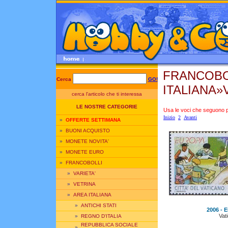
FRANCOBO
Cerca
GO!
ITALIANA»
cerca l'articolo che ti interessa
LE NOSTRE CATEGORIE
Usa le voci che seguono per
Inizio
2
Avanti
»
OFFERTE SETTIMANA
»
BUONI ACQUISTO
»
MONETE NOVITA'
»
MONETE EURO
»
FRANCOBOLLI
»
VARIETA'
»
VETRINA
»
AREA ITALIANA
»
ANTICHI STATI
2006 - E
Vat
»
REGNO D'ITALIA
REPUBBLICA SOCIALE
»