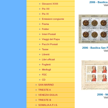
2006 - Basilica 
»
Giovanni XXIII
Vat
»
Pio XII
»
Pio XI
»
Emissioni congiunte
»
Frama
»
Folder
»
Interi Postali
»
Viaggi del Papa
»
Pacchi Postali
2006 - Basilica San P
»
Tasse
Vat
»
Libretti
»
Libri ufficiali
»
Foglietti
»
Minifogli
»
FDC
»
CD
»
SAN MARINO
»
TRIESTE A
2006 - M
»
VENEZIA GIULIA
Vat
»
TRIESTE B
»
SOMALIA A.F.I.S.