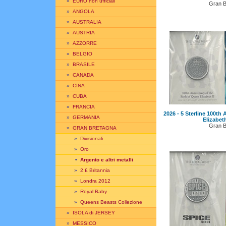
»
EURO non ufficiali
Gran B
»
ANGOLA
»
AUSTRALIA
»
AUSTRIA
»
AZZORRE
»
BELGIO
»
BRASILE
»
CANADA
»
CINA
»
CUBA
»
FRANCIA
2026 - 5 Sterline 100th 
»
GERMANIA
Elizabet
Gran B
»
GRAN BRETAGNA
»
Divisionali
»
Oro
•
Argento e altri metalli
»
2 £ Britannia
»
Londra 2012
»
Royal Baby
»
Queens Beasts Collezione
»
ISOLA di JERSEY
»
MESSICO