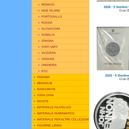
»
MONACO
2026 - 5 Sterline
Gran B
»
NIUE ISLAND
»
PORTOGALLO
»
RUSSIA
»
SLOVACCHIA
»
SOMALIA
»
SPAGNA
»
STATI UNITI
»
SVIZZERA
»
UCRAINA
»
UNGHERIA
»
ECU
2025 - 5 Sterlin
»
PADANIA
Gran B
»
MEDAGLIE
»
BANCONOTE
»
CATALOGHI
»
RIVISTE
»
MATERIALE FILATELICO
»
MATERIALE NUMISMATICO
»
MATERIALE PER ALTRE COLLEZIONI
»
FIGURINE LIEBIG