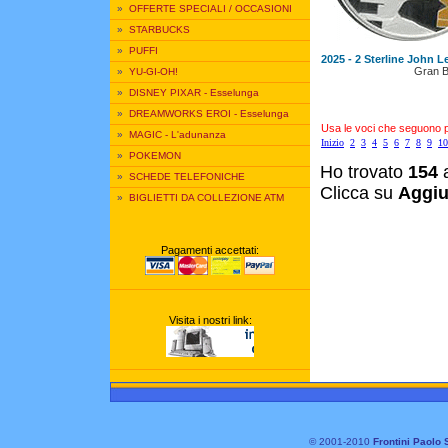
»
OFFERTE SPECIALI / OCCASIONI
»
STARBUCKS
»
PUFFI
2025 - 2 Sterline John 
Gran B
»
YU-GI-OH!
»
DISNEY PIXAR - Esselunga
»
DREAMWORKS EROI - Esselunga
Usa le voci che seguono per
»
MAGIC - L'adunanza
Inizio
2
3
4
5
6
7
8
9
10
»
POKEMON
Ho trovato
154
a
»
SCHEDE TELEFONICHE
Clicca su
Aggiu
»
BIGLIETTI DA COLLEZIONE ATM
Pagamenti accettati:
Visita i nostri link:
© 2001-2010
Frontini Paolo 