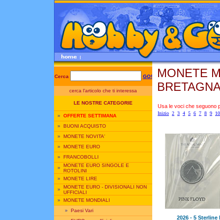
MONETE M
Cerca
GO!
BRETAGNA»Ar
cerca l'articolo che ti interessa
LE NOSTRE CATEGORIE
Usa le voci che seguono per
Inizio
2
3
4
5
6
7
8
9
10
»
OFFERTE SETTIMANA
»
BUONI ACQUISTO
»
MONETE NOVITA'
»
MONETE EURO
»
FRANCOBOLLI
MONETE EURO SINGOLE E
»
ROTOLINI
»
MONETE LIRE
MONETE EURO - DIVISIONALI NON
»
UFFICIALI
»
MONETE MONDIALI
»
Paesi Vari
2026 - 5 Sterlin