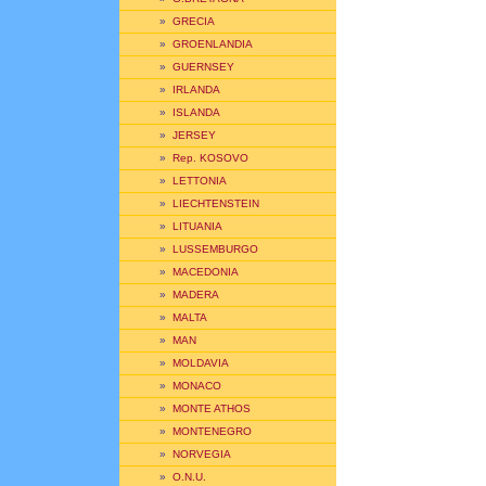
»
GRECIA
»
GROENLANDIA
»
GUERNSEY
»
IRLANDA
»
ISLANDA
»
JERSEY
»
Rep. KOSOVO
»
LETTONIA
»
LIECHTENSTEIN
»
LITUANIA
»
LUSSEMBURGO
»
MACEDONIA
»
MADERA
»
MALTA
»
MAN
»
MOLDAVIA
»
MONACO
»
MONTE ATHOS
»
MONTENEGRO
»
NORVEGIA
»
O.N.U.