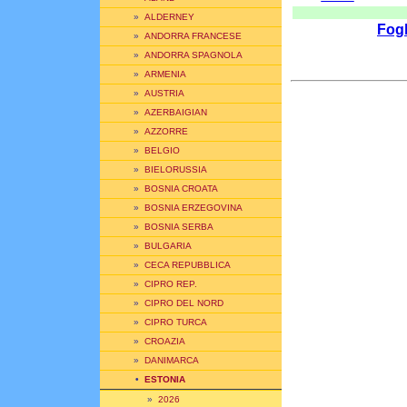
»
ALDERNEY
Fogl
»
ANDORRA FRANCESE
»
ANDORRA SPAGNOLA
»
ARMENIA
»
AUSTRIA
»
AZERBAIGIAN
»
AZZORRE
»
BELGIO
»
BIELORUSSIA
»
BOSNIA CROATA
»
BOSNIA ERZEGOVINA
»
BOSNIA SERBA
»
BULGARIA
»
CECA REPUBBLICA
»
CIPRO REP.
»
CIPRO DEL NORD
»
CIPRO TURCA
»
CROAZIA
»
DANIMARCA
•
ESTONIA
»
2026