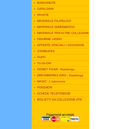
»
BANCONOTE
»
CATALOGHI
»
RIVISTE
»
MATERIALE FILATELICO
»
MATERIALE NUMISMATICO
»
MATERIALE PER ALTRE COLLEZIONI
»
FIGURINE LIEBIG
»
OFFERTE SPECIALI / OCCASIONI
»
STARBUCKS
»
PUFFI
»
YU-GI-OH!
»
DISNEY PIXAR - Esselunga
»
DREAMWORKS EROI - Esselunga
»
MAGIC - L'adunanza
»
POKEMON
»
SCHEDE TELEFONICHE
»
BIGLIETTI DA COLLEZIONE ATM
Pagamenti accettati: