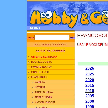
FRANCOBOL
Cerca
GO!
USA LE VOCI DEL M
cerca l'articolo che ti interessa
LE NOSTRE CATEGORIE
»
OFFERTE SETTIMANA
»
BUONI ACQUISTO
»
MONETE NOVITA'
2026
»
MONETE EURO
2025
»
FRANCOBOLLI
2020
»
VARIETA'
2015
»
VETRINA
2010
»
AREA ITALIANA
2005
»
TEMA EUROPA
2000
»
NAZIONI EUROPA
1995
»
ALAND