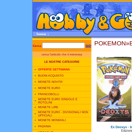
POKEMON»Ex
Cerca
GO!
cerca l'articolo che ti interessa
LE NOSTRE CATEGORIE
»
OFFERTE SETTIMANA
»
BUONI ACQUISTO
»
MONETE NOVITA'
»
MONETE EURO
»
FRANCOBOLLI
MONETE EURO SINGOLE E
»
ROTOLINI
»
MONETE LIRE
MONETE EURO - DIVISIONALI NON
»
UFFICIALI
»
MONETE MONDIALI
»
PADANIA
Ex Deoxys - b
Edizione