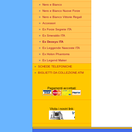
»
Nero e Bianco
»
Nero e Bianco Nuove Forze
»
Nero e Bianco Vittorie Regali
»
Accessori
»
Ex Forze Segrete ITA
»
Ex Smeraldo ITA
•
Ex Deoxys ITA
»
Ex Leggende Nascoste ITA
»
Ex Holon Phantoms
»
Ex Legend Maker
»
SCHEDE TELEFONICHE
»
BIGLIETTI DA COLLEZIONE ATM
Pagamenti accettati:
Visita i nostri link: