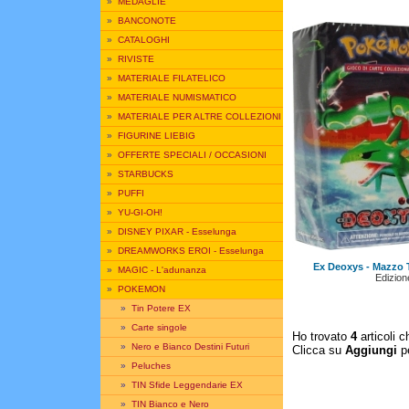
»
MEDAGLIE
»
BANCONOTE
»
CATALOGHI
»
RIVISTE
»
MATERIALE FILATELICO
»
MATERIALE NUMISMATICO
»
MATERIALE PER ALTRE COLLEZIONI
»
FIGURINE LIEBIG
»
OFFERTE SPECIALI / OCCASIONI
»
STARBUCKS
»
PUFFI
»
YU-GI-OH!
»
DISNEY PIXAR - Esselunga
»
DREAMWORKS EROI - Esselunga
Ex Deoxys - Mazzo 
»
MAGIC - L'adunanza
Edizione
»
POKEMON
»
Tin Potere EX
»
Carte singole
Ho trovato
4
articoli c
»
Nero e Bianco Destini Futuri
Clicca su
Aggiungi
pe
»
Peluches
»
TIN Sfide Leggendarie EX
»
TIN Bianco e Nero