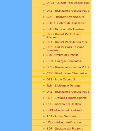
DP03 - Duelist Pack Jaden Yuki
»
2
»
DR3 - Rivelazione Oscura Vol. 3
»
CDIP - Impatto Cyberoscuro
»
POTD - Potere del Duellante
»
EOJ - Nemico della Giustizia
DP2 - Duelist Pack Chazz
»
Princeton
»
DP1 - Duelist Pack Jaden Yuki
DPK - Duelist Pack Edizione
»
Speciale
»
SOI - Ombra dell'Infinito
»
EEN - Energia Elementale
»
DR2 - Rivelazione Oscura Vol. 2
»
CRV - Rivoluzione Cibernetica
»
DB2 - Inizio Oscuro 2
»
TLM - Il Millennio Perduto
»
DR1 - Rivelazione Oscura Vol. 1
»
FET - Eternità Fiammeggiante
»
RDS - Ascesa del Destino
»
SOD - Anima del Duellante
»
AST - Antico Santuario
»
LDI - Labirinto dell'Incubo
»
SDF - Sevitore del Faraone