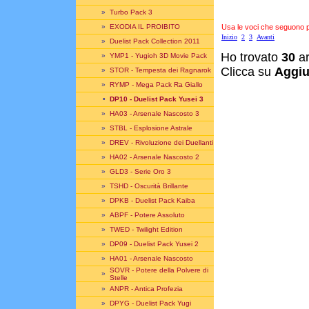
»
Turbo Pack 3
Usa le voci che seguono per
»
EXODIA IL PROIBITO
Inizio
2
3
Avanti
»
Duelist Pack Collection 2011
Ho trovato
30
ar
»
YMP1 - Yugioh 3D Movie Pack
Clicca su
Aggiu
»
STOR - Tempesta dei Ragnarok
»
RYMP - Mega Pack Ra Giallo
•
DP10 - Duelist Pack Yusei 3
»
HA03 - Arsenale Nascosto 3
»
STBL - Esplosione Astrale
»
DREV - Rivoluzione dei Duellanti
»
HA02 - Arsenale Nascosto 2
»
GLD3 - Serie Oro 3
»
TSHD - Oscurità Brillante
»
DPKB - Duelist Pack Kaiba
»
ABPF - Potere Assoluto
»
TWED - Twilight Edition
»
DP09 - Duelist Pack Yusei 2
»
HA01 - Arsenale Nascosto
SOVR - Potere della Polvere di
»
Stelle
»
ANPR - Antica Profezia
»
DPYG - Duelist Pack Yugi