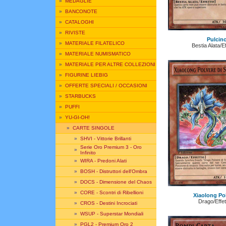
»
MEDAGLIE
»
BANCONOTE
»
CATALOGHI
»
RIVISTE
Pulcin
»
MATERIALE FILATELICO
Bestia Alata/E
»
MATERIALE NUMISMATICO
»
MATERIALE PER ALTRE COLLEZIONI
»
FIGURINE LIEBIG
»
OFFERTE SPECIALI / OCCASIONI
»
STARBUCKS
»
PUFFI
»
YU-GI-OH!
»
CARTE SINGOLE
»
SHVI - Vittorie Brillanti
Serie Oro Premium 3 - Oro
»
Infinito
»
WIRA - Predoni Alati
»
BOSH - Distruttori dell'Ombra
»
DOCS - Dimensione del Chaos
»
CORE - Scontri di Ribellioni
Xiaolong Pol
Drago/Effe
»
CROS - Destini Incrociati
»
WSUP - Superstar Mondiali
»
PGL2 - Premium Oro 2