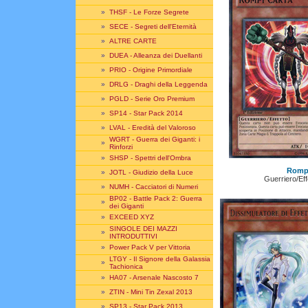
»
THSF - Le Forze Segrete
»
SECE - Segreti dell'Eternità
»
ALTRE CARTE
»
DUEA - Alleanza dei Duellanti
»
PRIO - Origine Primordiale
»
DRLG - Draghi della Leggenda
»
PGLD - Serie Oro Premium
»
SP14 - Star Pack 2014
»
LVAL - Eredità del Valoroso
WGRT - Guerra dei Giganti: i
»
Rinforzi
»
SHSP - Spettri dell'Ombra
Rompi
»
JOTL - Giudizio della Luce
Guerriero/Ef
»
NUMH - Cacciatori di Numeri
BP02 - Battle Pack 2: Guerra
»
dei Giganti
»
EXCEED XYZ
SINGOLE DEI MAZZI
»
INTRODUTTIVI
»
Power Pack V per Vittoria
LTGY - Il Signore della Galassia
»
Tachionica
»
HA07 - Arsenale Nascosto 7
»
ZTIN - Mini Tin Zexal 2013
»
SP13 - Star Pack 2013