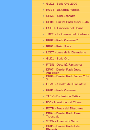
»
GLD2 - Serie Oro 2009
»
RGBT - Battaglia Furiosa
»
CRMS - Crisi Scarlatta
»
DP08 - Duelist Pack Yusei Fudo
»
CSOC - Crocevia del Chaos
»
TDGS - La Genesi del Duellante
»
PP02 - Pack Premium 2
»
RP01 - Retro Pack
»
LODT - Luce della Distruzione
»
GLD1 - Serie Oro
»
PTDN - Oscurità Fantasma
DP07 - Duelist Pack Jesse
»
Anderson
DP06 - Duelist Pack Jaden Yuki
»
3
»
GLAS - Assalto del Gladiatore
»
PP01 - Pack Premium
»
TAEV - Evoluzione Tattica
»
IOC - Invasione del Chaos
»
FOTB - Forza del Distruttore
DP04 - Duelist Pack Zane
»
Truesdale
»
STON - Attacco di Neos
DP05 - Duelist Pack Aster
»
Phoenix