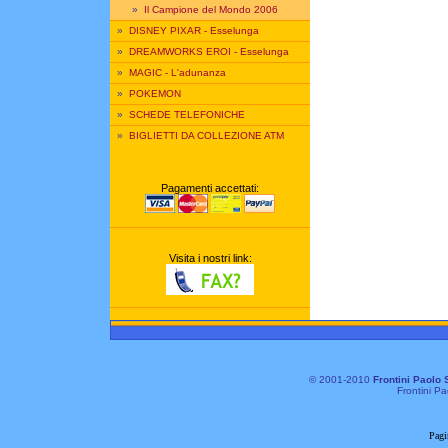
»
Il Campione del Mondo 2006
»
DISNEY PIXAR - Esselunga
»
DREAMWORKS EROI - Esselunga
»
MAGIC - L'adunanza
»
POKEMON
»
SCHEDE TELEFONICHE
»
BIGLIETTI DA COLLEZIONE ATM
Pagamenti accettati:
Visita i nostri link:
© 2001-2010
Frontini Paolo 
Frontini Pa
Pagi