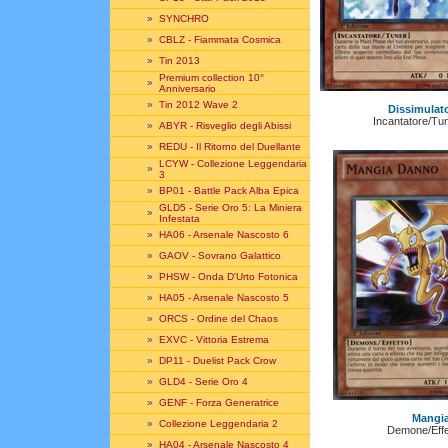
»
SYNCHRO
»
CBLZ - Fiammata Cosmica
»
Tin 2013
Premium collection 10°
»
Anniversario
»
Tin 2012 Wave 2
Dissimulato
Incantatore/Tun
»
ABYR - Risveglio degli Abissi
»
REDU - Il Ritorno del Duellante
LCYW - Collezione Leggendaria
»
3
»
BP01 - Battle Pack Alba Epica
GLD5 - Serie Oro 5: La Miniera
»
Infestata
»
HA06 - Arsenale Nascosto 6
»
GAOV - Sovrano Galattico
»
PHSW - Onda D'Urto Fotonica
»
HA05 - Arsenale Nascosto 5
»
ORCS - Ordine del Chaos
»
EXVC - Vittoria Estrema
»
DP11 - Duelist Pack Crow
»
GLD4 - Serie Oro 4
»
GENF - Forza Generatrice
Mangi
»
Collezione Leggendaria 2
Demone/Effe
»
HA04 - Arsenale Nascosto 4