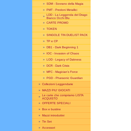
»
SDM - Sovrano della Magia
»
PMT - Predoni Metallici
LDD - La Leggenda del Drago
»
Bianco Occhi Blu
»
CARTE PROMO
»
TOKEN
»
SINGOLE TIN DUELIST PACK
»
TP e CP
»
DB1 - Dark Beginning 1
»
IOC - Invasion of Chaos
»
LOD - Legacy of Dakness
»
DCR - Dark Crisis
»
MFC - Magician's Force
»
PGD - Pharaonic Guardian
»
Collezioni Leggendarie
»
MAZZI PIU' GIOCATI
Le carte che compriamo LISTA
»
ACQUISTO
»
OFFERTE SPECIALI
»
Box e bustine
»
Mazzi introduttivi
»
Tin Set
»
Accessori