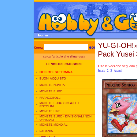
YU-GI-OH!
Cerca
GO!
Pack Yusei 
cerca l'articolo che ti interessa
LE NOSTRE CATEGORIE
Usa le voci che seguono per
Inizio
2
3
Avanti
»
OFFERTE SETTIMANA
»
BUONI ACQUISTO
»
MONETE NOVITA'
»
MONETE EURO
»
FRANCOBOLLI
MONETE EURO SINGOLE E
»
ROTOLINI
»
MONETE LIRE
MONETE EURO - DIVISIONALI NON
»
UFFICIALI
»
MONETE MONDIALI
»
PADANIA