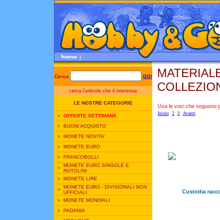
MATERIAL
Cerca
GO!
COLLEZIONI
cerca l'articolo che ti interessa
LE NOSTRE CATEGORIE
Usa le voci che seguono per
Inizio
2
3
Avanti
»
OFFERTE SETTIMANA
»
BUONI ACQUISTO
»
MONETE NOVITA'
»
MONETE EURO
»
FRANCOBOLLI
MONETE EURO SINGOLE E
»
ROTOLINI
»
MONETE LIRE
MONETE EURO - DIVISIONALI NON
»
Custodia racco
UFFICIALI
»
MONETE MONDIALI
»
PADANIA