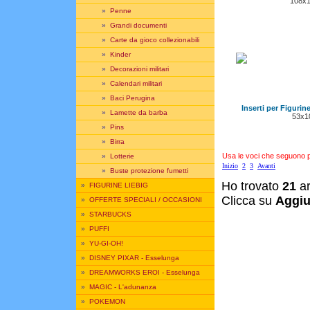
108x
»
Penne
»
Grandi documenti
»
Carte da gioco collezionabili
»
Kinder
»
Decorazioni militari
»
Calendari militari
»
Baci Perugina
Inserti per Figurine
»
Lamette da barba
53x1
»
Pins
»
Birra
Usa le voci che seguono per
»
Lotterie
Inizio
2
3
Avanti
»
Buste protezione fumetti
Ho trovato
21
ar
»
FIGURINE LIEBIG
Clicca su
Aggiu
»
OFFERTE SPECIALI / OCCASIONI
»
STARBUCKS
»
PUFFI
»
YU-GI-OH!
»
DISNEY PIXAR - Esselunga
»
DREAMWORKS EROI - Esselunga
»
MAGIC - L'adunanza
»
POKEMON