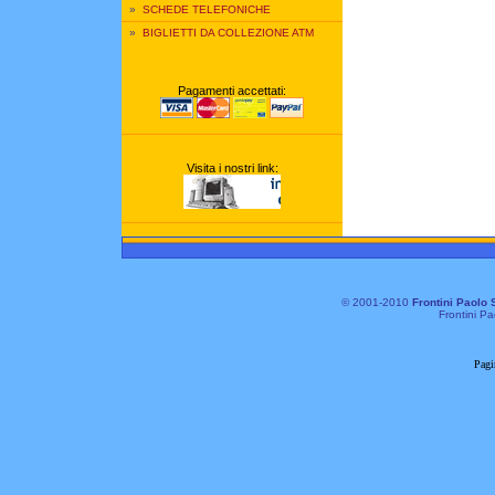
»
SCHEDE TELEFONICHE
»
BIGLIETTI DA COLLEZIONE ATM
Pagamenti accettati:
Visita i nostri link:
© 2001-2010
Frontini Paolo 
Frontini Pa
Pagi