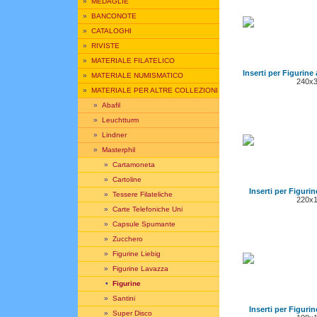
»
MEDAGLIE
»
BANCONOTE
»
CATALOGHI
»
RIVISTE
»
MATERIALE FILATELICO
Inserti per Figurine 
»
MATERIALE NUMISMATICO
240x
»
MATERIALE PER ALTRE COLLEZIONI
»
Abafil
»
Leuchtturm
»
Lindner
»
Masterphil
»
Cartamoneta
»
Cartoline
Inserti per Figurin
»
Tessere Filateliche
220x
»
Carte Telefoniche Uni
»
Capsule Spumante
»
Zucchero
»
Figurine Liebig
»
Figurine Lavazza
•
Figurine
»
Santini
Inserti per Figurin
»
Super Disco