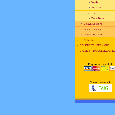
»
Verde
»
Artefatto
»
Terra
»
Terra Base
»
Ottava Edizione
»
Nona Edizione
»
Decima Edizione
»
POKEMON
»
SCHEDE TELEFONICHE
»
BIGLIETTI DA COLLEZIONE
Pagamenti accettati:
Visita i nostri link: