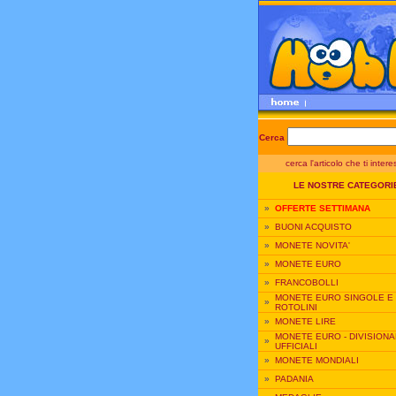
Cerca
cerca l'articolo che ti inter
LE NOSTRE CATEGORI
»
OFFERTE SETTIMANA
»
BUONI ACQUISTO
»
MONETE NOVITA'
»
MONETE EURO
»
FRANCOBOLLI
MONETE EURO SINGOLE E
»
ROTOLINI
»
MONETE LIRE
MONETE EURO - DIVISIONA
»
UFFICIALI
»
MONETE MONDIALI
»
PADANIA