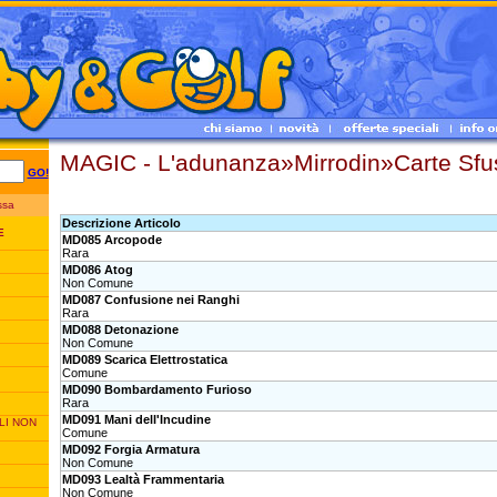
MAGIC - L'adunanza»Mirrodin»Carte Sf
GO!
essa
Descrizione Articolo
E
MD085 Arcopode
Rara
MD086 Atog
Non Comune
MD087 Confusione nei Ranghi
Rara
MD088 Detonazione
Non Comune
MD089 Scarica Elettrostatica
Comune
MD090 Bombardamento Furioso
Rara
MD091 Mani dell'Incudine
LI NON
Comune
MD092 Forgia Armatura
Non Comune
MD093 Lealtà Frammentaria
Non Comune