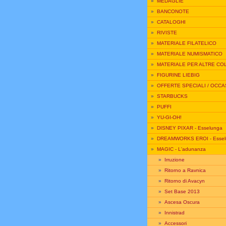
»
MEDAGLIE
»
BANCONOTE
»
CATALOGHI
»
RIVISTE
»
MATERIALE FILATELICO
»
MATERIALE NUMISMATICO
»
MATERIALE PER ALTRE CO
»
FIGURINE LIEBIG
»
OFFERTE SPECIALI / OCCA
»
STARBUCKS
»
PUFFI
»
YU-GI-OH!
»
DISNEY PIXAR - Esselunga
»
DREAMWORKS EROI - Essel
»
MAGIC - L'adunanza
»
Irruzione
»
Ritorno a Ravnica
»
Ritorno di Avacyn
»
Set Base 2013
»
Ascesa Oscura
»
Innistrad
»
Accessori