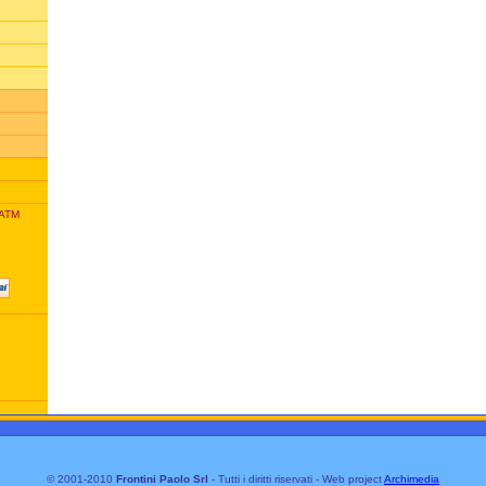
 ATM
© 2001-2010
Frontini Paolo Srl
- Tutti i diritti riservati - Web project
Archimedia