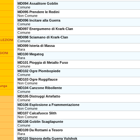
MD094 Assalitore Goblin
Comune
MD095 Prendere le Redini
Non Comune
MD096 Incitare alla Guerra
Comune
MD097 Energumeno di Krark-Clan
Comune
MD098 Sciamano di Krark-Clan
LLEZIONI
Comune
MD099 Isteria di Massa
Rara
SIONI
MD100 Megatog
Rara
MD101 Pioggia di Metallo Fuso
Comune
MD102 Ogre Piombopiede
Comune
MD103 Ogre Ruggifauce
Non Comune
unga
MD104 Canzone Ribollente
Comune
MD105 Distruggi Artefatto
Comune
MD106 Esplosione a Frammentazione
Non Comune
MD107 Calcafuoco Slith
Non Comune
MD108 Goblin Scagliapunte
Comune
MD109 Da Rottami a Tesoro
Rara
MD110 Signora della Guerra Vulshok