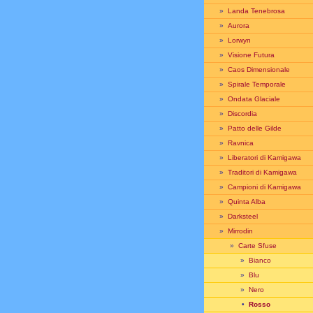
»
Landa Tenebrosa
»
Aurora
»
Lorwyn
»
Visione Futura
»
Caos Dimensionale
»
Spirale Temporale
»
Ondata Glaciale
»
Discordia
»
Patto delle Gilde
»
Ravnica
»
Liberatori di Kamigawa
»
Traditori di Kamigawa
»
Campioni di Kamigawa
»
Quinta Alba
»
Darksteel
»
Mirrodin
»
Carte Sfuse
»
Bianco
»
Blu
»
Nero
•
Rosso