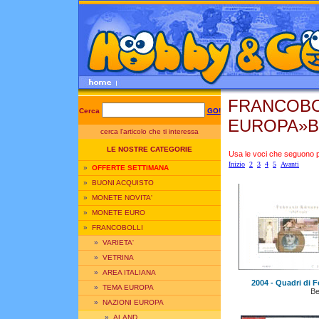
FRANCOBO
Cerca
GO!
EUROPA»B
cerca l'articolo che ti interessa
LE NOSTRE CATEGORIE
Usa le voci che seguono per
Inizio
2
3
4
5
Avanti
»
OFFERTE SETTIMANA
»
BUONI ACQUISTO
»
MONETE NOVITA'
»
MONETE EURO
»
FRANCOBOLLI
»
VARIETA'
»
VETRINA
»
AREA ITALIANA
2004 - Quadri di 
»
TEMA EUROPA
Be
»
NAZIONI EUROPA
»
ALAND