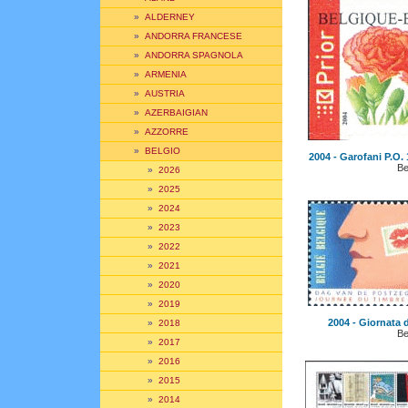
»
ALDERNEY
»
ANDORRA FRANCESE
»
ANDORRA SPAGNOLA
»
ARMENIA
»
AUSTRIA
»
AZERBAIGIAN
»
AZZORRE
»
BELGIO
2004 - Garofani P.O. 
Be
»
2026
»
2025
»
2024
»
2023
»
2022
»
2021
»
2020
»
2019
2004 - Giornata d
»
2018
Be
»
2017
»
2016
»
2015
»
2014