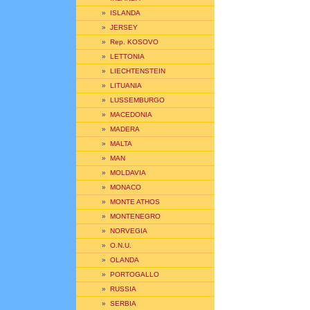
»
ISLANDA
»
JERSEY
»
Rep. KOSOVO
»
LETTONIA
»
LIECHTENSTEIN
»
LITUANIA
»
LUSSEMBURGO
»
MACEDONIA
»
MADERA
»
MALTA
»
MAN
»
MOLDAVIA
»
MONACO
»
MONTE ATHOS
»
MONTENEGRO
»
NORVEGIA
»
O.N.U.
»
OLANDA
»
PORTOGALLO
»
RUSSIA
»
SERBIA