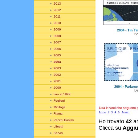
»
2013
»
2012
»
2011
»
2010
»
2009
2004 - Tin Ti
Be
»
2008
»
2007
»
2006
»
2005
•
2004
»
2003
»
2002
»
2001
2004 - Parlame
»
2000
Be
»
fino al 1999
»
Foglietti
»
Minifogli
Usa le voci che seguono per
Inizio
2
3
4
5
Avanti
»
Frama
»
Pacchi Postali
Ho trovato
42
ar
»
Libretti
Clicca su
Aggiu
»
Servizi