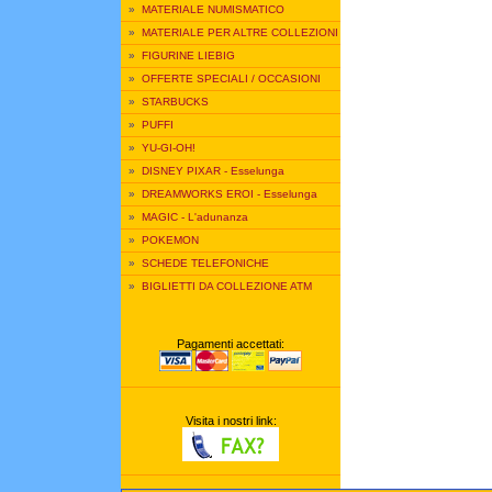
»
MATERIALE NUMISMATICO
»
MATERIALE PER ALTRE COLLEZIONI
»
FIGURINE LIEBIG
»
OFFERTE SPECIALI / OCCASIONI
»
STARBUCKS
»
PUFFI
»
YU-GI-OH!
»
DISNEY PIXAR - Esselunga
»
DREAMWORKS EROI - Esselunga
»
MAGIC - L'adunanza
»
POKEMON
»
SCHEDE TELEFONICHE
»
BIGLIETTI DA COLLEZIONE ATM
Pagamenti accettati:
Visita i nostri link: