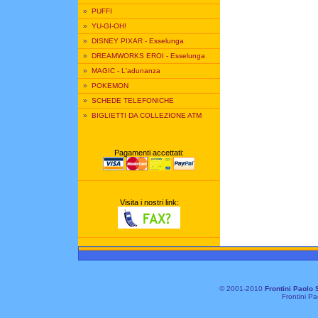
»
PUFFI
»
YU-GI-OH!
»
DISNEY PIXAR - Esselunga
»
DREAMWORKS EROI - Esselunga
»
MAGIC - L'adunanza
»
POKEMON
»
SCHEDE TELEFONICHE
»
BIGLIETTI DA COLLEZIONE ATM
Pagamenti accettati:
Visita i nostri link:
© 2001-2010
Frontini Paolo 
Frontini Pa