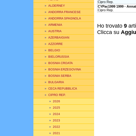
Cipro Rep.
»
ALDERNEY
CYPac1999 1999 - Annat
Cipro Rep.
»
ANDORRA FRANCESE
»
ANDORRA SPAGNOLA
Ho trovato
9
art
»
ARMENIA
Clicca su
Aggiu
»
AUSTRIA
»
AZERBAIGIAN
»
AZZORRE
»
BELGIO
»
BIELORUSSIA
»
BOSNIA CROATA
»
BOSNIA ERZEGOVINA
»
BOSNIA SERBA
»
BULGARIA
»
CECA REPUBBLICA
»
CIPRO REP.
»
2026
»
2025
»
2024
»
2023
»
2022
»
2021