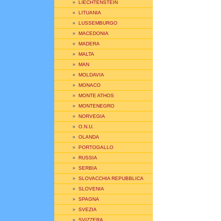
»
LIECHTENSTEIN
»
LITUANIA
»
LUSSEMBURGO
»
MACEDONIA
»
MADERA
»
MALTA
»
MAN
»
MOLDAVIA
»
MONACO
»
MONTE ATHOS
»
MONTENEGRO
»
NORVEGIA
»
O.N.U.
»
OLANDA
»
PORTOGALLO
»
RUSSIA
»
SERBIA
»
SLOVACCHIA REPUBBLICA
»
SLOVENIA
»
SPAGNA
»
SVEZIA
»
SVIZZERA