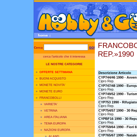
FRANCOBO
Cerca
GO!
REP.»1990
cerca l'articolo che ti interessa
LE NOSTRE CATEGORIE
»
OFFERTE SETTIMANA
Descrizione Articolo
CYP744/46 1990 - Avveni
»
BUONI ACQUISTO
Cipro Rep.
»
MONETE NOVITA'
CYP747/48 1990 - Europa
Cipro Rep.
»
MONETE EURO
CYP749/52 1990 - Turis
Cipro Rep.
»
FRANCOBOLLI
CYP753 1990 - Rifugiato
»
VARIETA'
Cipro Rep.
CYP754/57 1990 - 30 Rep
»
VETRINA
Cipro Rep.
»
AREA ITALIANA
CYPBF16 1990 - 30 Rep
Cipro Rep.
»
TEMA EUROPA
CYP759/64 1990 - Fiori 6
»
NAZIONI EUROPA
Cipro Rep.
CYP765/67 1990 - Natale
»
ALAND