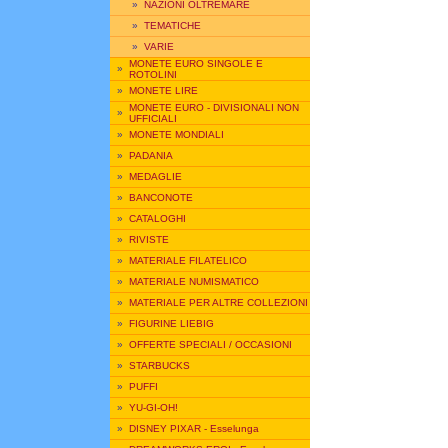
»
NAZIONI OLTREMARE
»
TEMATICHE
»
VARIE
MONETE EURO SINGOLE E
»
ROTOLINI
»
MONETE LIRE
MONETE EURO - DIVISIONALI NON
»
UFFICIALI
»
MONETE MONDIALI
»
PADANIA
»
MEDAGLIE
»
BANCONOTE
»
CATALOGHI
»
RIVISTE
»
MATERIALE FILATELICO
»
MATERIALE NUMISMATICO
»
MATERIALE PER ALTRE COLLEZIONI
»
FIGURINE LIEBIG
»
OFFERTE SPECIALI / OCCASIONI
»
STARBUCKS
»
PUFFI
»
YU-GI-OH!
»
DISNEY PIXAR - Esselunga