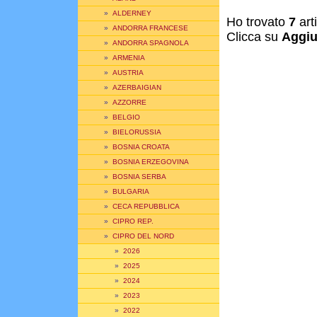
»
ALDERNEY
Ho trovato
7
art
»
ANDORRA FRANCESE
Clicca su
Aggiu
»
ANDORRA SPAGNOLA
»
ARMENIA
»
AUSTRIA
»
AZERBAIGIAN
»
AZZORRE
»
BELGIO
»
BIELORUSSIA
»
BOSNIA CROATA
»
BOSNIA ERZEGOVINA
»
BOSNIA SERBA
»
BULGARIA
»
CECA REPUBBLICA
»
CIPRO REP.
»
CIPRO DEL NORD
»
2026
»
2025
»
2024
»
2023
»
2022