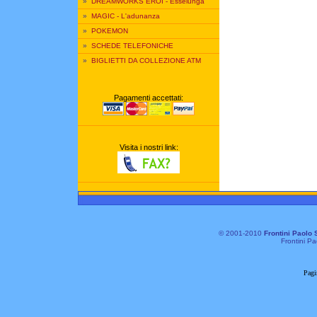
»
DREAMWORKS EROI - Esselunga
»
MAGIC - L'adunanza
»
POKEMON
»
SCHEDE TELEFONICHE
»
BIGLIETTI DA COLLEZIONE ATM
Pagamenti accettati:
Visita i nostri link:
© 2001-2010
Frontini Paolo 
Frontini Pa
Pagi