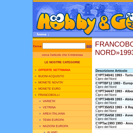
FRANCOBO
Cerca
GO!
NORD»199
cerca l'articolo che ti interessa
LE NOSTRE CATEGORIE
»
OFFERTE SETTIMANA
Descrizione Articolo
CYPT340/41 1993 - Turi
»
BUONI ACQUISTO
Cipro del Nord
»
MONETE NOVITA'
CYPTBF12 1993 - Europ
Cipro del Nord
»
MONETE EURO
CYPT344/47 1993 - Alberi
Cipro del Nord
»
FRANCOBOLLI
CYPT348/49 1993 - Abita
»
VARIETA'
Cipro del Nord
CYPT350/53 1993 - X Rep
»
VETRINA
Cipro del Nord
»
AREA ITALIANA
CYPT354/58 1993 - Avve
Cipro del Nord
»
TEMA EUROPA
CYPTac1993 1993 - Anna
»
NAZIONI EUROPA
Cipro del Nord
»
ALAND