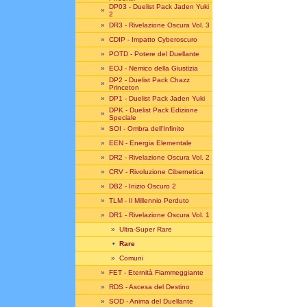
DP03 - Duelist Pack Jaden Yuki
»
2
»
DR3 - Rivelazione Oscura Vol. 3
»
CDIP - Impatto Cyberoscuro
»
POTD - Potere del Duellante
»
EOJ - Nemico della Giustizia
DP2 - Duelist Pack Chazz
»
Princeton
»
DP1 - Duelist Pack Jaden Yuki
DPK - Duelist Pack Edizione
»
Speciale
»
SOI - Ombra dell'Infinito
»
EEN - Energia Elementale
»
DR2 - Rivelazione Oscura Vol. 2
»
CRV - Rivoluzione Cibernetica
»
DB2 - Inizio Oscuro 2
»
TLM - Il Millennio Perduto
»
DR1 - Rivelazione Oscura Vol. 1
»
Ultra-Super Rare
•
Rare
»
Comuni
»
FET - Eternità Fiammeggiante
»
RDS - Ascesa del Destino
»
SOD - Anima del Duellante