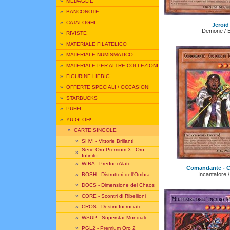
»
MEDAGLIE
»
BANCONOTE
»
CATALOGHI
Jeroid
Demone / Ef
»
RIVISTE
»
MATERIALE FILATELICO
»
MATERIALE NUMISMATICO
»
MATERIALE PER ALTRE COLLEZIONI
»
FIGURINE LIEBIG
»
OFFERTE SPECIALI / OCCASIONI
»
STARBUCKS
»
PUFFI
»
YU-GI-OH!
»
CARTE SINGOLE
»
SHVI - Vittorie Brillanti
Serie Oro Premium 3 - Oro
»
Infinito
»
WIRA - Predoni Alati
Comandante - C
Incantatore /
»
BOSH - Distruttori dell'Ombra
»
DOCS - Dimensione del Chaos
»
CORE - Scontri di Ribellioni
»
CROS - Destini Incrociati
»
WSUP - Superstar Mondiali
»
PGL2 - Premium Oro 2