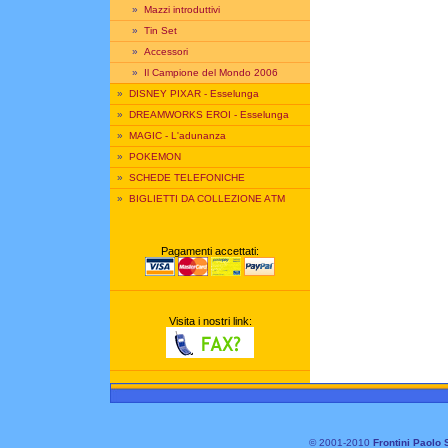
»
Mazzi introduttivi
»
Tin Set
»
Accessori
»
Il Campione del Mondo 2006
»
DISNEY PIXAR - Esselunga
»
DREAMWORKS EROI - Esselunga
»
MAGIC - L'adunanza
»
POKEMON
»
SCHEDE TELEFONICHE
»
BIGLIETTI DA COLLEZIONE ATM
Pagamenti accettati:
Visita i nostri link:
© 2001-2010
Frontini Paolo 