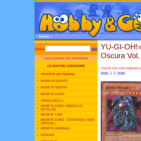
YU-GI-OH!
Cerca
GO!
Oscura Vol.
cerca l'articolo che ti interessa
LE NOSTRE CATEGORIE
Usa le voci che seguono per
Inizio
2
3
Avanti
»
OFFERTE SETTIMANA
»
BUONI ACQUISTO
»
MONETE NOVITA'
»
MONETE EURO
»
FRANCOBOLLI
MONETE EURO SINGOLE E
»
ROTOLINI
»
MONETE LIRE
MONETE EURO - DIVISIONALI NON
»
UFFICIALI
»
MONETE MONDIALI
»
PADANIA