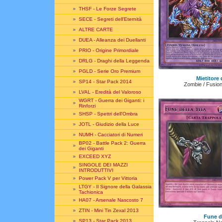
»
THSF - Le Forze Segrete
»
SECE - Segreti dell'Eternità
»
ALTRE CARTE
»
DUEA - Alleanza dei Duellanti
»
PRIO - Origine Primordiale
»
DRLG - Draghi della Leggenda
»
PGLD - Serie Oro Premium
Mietitore 
»
SP14 - Star Pack 2014
Zombie / Fusione
»
LVAL - Eredità del Valoroso
WGRT - Guerra dei Giganti: i
»
Rinforzi
»
SHSP - Spettri dell'Ombra
»
JOTL - Giudizio della Luce
»
NUMH - Cacciatori di Numeri
BP02 - Battle Pack 2: Guerra
»
dei Giganti
»
EXCEED XYZ
SINGOLE DEI MAZZI
»
INTRODUTTIVI
»
Power Pack V per Vittoria
LTGY - Il Signore della Galassia
»
Tachionica
»
HA07 - Arsenale Nascosto 7
»
ZTIN - Mini Tin Zexal 2013
Fune de
»
SP13 - Star Pack 2013