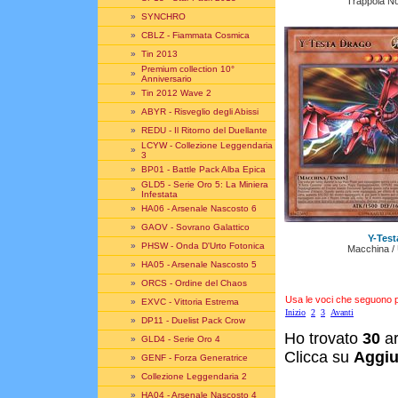
Trappola No
»
SYNCHRO
»
CBLZ - Fiammata Cosmica
»
Tin 2013
Premium collection 10°
»
Anniversario
»
Tin 2012 Wave 2
»
ABYR - Risveglio degli Abissi
»
REDU - Il Ritorno del Duellante
LCYW - Collezione Leggendaria
»
3
»
BP01 - Battle Pack Alba Epica
GLD5 - Serie Oro 5: La Miniera
»
Infestata
»
HA06 - Arsenale Nascosto 6
»
GAOV - Sovrano Galattico
Y-Test
»
PHSW - Onda D'Urto Fotonica
Macchina / 
»
HA05 - Arsenale Nascosto 5
»
ORCS - Ordine del Chaos
Usa le voci che seguono per
»
EXVC - Vittoria Estrema
Inizio
2
3
Avanti
»
DP11 - Duelist Pack Crow
Ho trovato
30
ar
»
GLD4 - Serie Oro 4
Clicca su
Aggiu
»
GENF - Forza Generatrice
»
Collezione Leggendaria 2
»
HA04 - Arsenale Nascosto 4