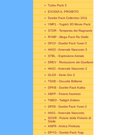
»
Turbo Pack 3
»
EXODIA IL PROIBITO
»
Duelist Pack Collection 2011
»
YMP1 - Yugioh 3D Movie Pack
»
STOR - Tempesta dei Ragnarok
»
RYMP - Mega Pack Ra Giallo
»
DP10 - Duelist Pack Yusei 3
»
HA03 - Arsenale Nascosto 3
»
STBL - Esplosione Astrale
»
DREV - Rivoluzione dei Duellanti
»
HA02 - Arsenale Nascosto 2
»
GLD3 - Serie Oro 3
»
TSHD - Oscurità Brillante
»
DPKB - Duelist Pack Kaiba
»
ABPF - Potere Assoluto
»
TWED - Twilight Edition
»
DP09 - Duelist Pack Yusei 2
»
HA01 - Arsenale Nascosto
SOVR - Potere della Polvere di
»
Stelle
»
ANPR - Antica Profezia
»
DPYG - Duelist Pack Yugi