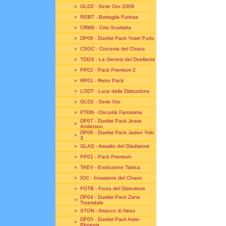
»
GLD2 - Serie Oro 2009
»
RGBT - Battaglia Furiosa
»
CRMS - Crisi Scarlatta
»
DP08 - Duelist Pack Yusei Fudo
»
CSOC - Crocevia del Chaos
»
TDGS - La Genesi del Duellante
»
PP02 - Pack Premium 2
»
RP01 - Retro Pack
»
LODT - Luce della Distruzione
»
GLD1 - Serie Oro
»
PTDN - Oscurità Fantasma
DP07 - Duelist Pack Jesse
»
Anderson
DP06 - Duelist Pack Jaden Yuki
»
3
»
GLAS - Assalto del Gladiatore
»
PP01 - Pack Premium
»
TAEV - Evoluzione Tattica
»
IOC - Invasione del Chaos
»
FOTB - Forza del Distruttore
DP04 - Duelist Pack Zane
»
Truesdale
»
STON - Attacco di Neos
DP05 - Duelist Pack Aster
»
Phoenix