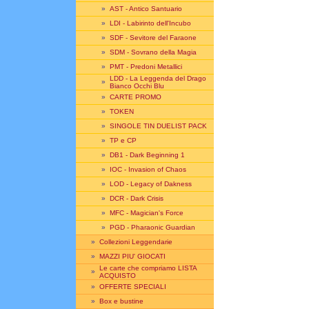
»
AST - Antico Santuario
»
LDI - Labirinto dell'Incubo
»
SDF - Sevitore del Faraone
»
SDM - Sovrano della Magia
»
PMT - Predoni Metallici
LDD - La Leggenda del Drago
»
Bianco Occhi Blu
»
CARTE PROMO
»
TOKEN
»
SINGOLE TIN DUELIST PACK
»
TP e CP
»
DB1 - Dark Beginning 1
»
IOC - Invasion of Chaos
»
LOD - Legacy of Dakness
»
DCR - Dark Crisis
»
MFC - Magician's Force
»
PGD - Pharaonic Guardian
»
Collezioni Leggendarie
»
MAZZI PIU' GIOCATI
Le carte che compriamo LISTA
»
ACQUISTO
»
OFFERTE SPECIALI
»
Box e bustine