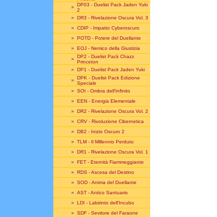
DP03 - Duelist Pack Jaden Yuki
»
2
»
DR3 - Rivelazione Oscura Vol. 3
»
CDIP - Impatto Cyberoscuro
»
POTD - Potere del Duellante
»
EOJ - Nemico della Giustizia
DP2 - Duelist Pack Chazz
»
Princeton
»
DP1 - Duelist Pack Jaden Yuki
DPK - Duelist Pack Edizione
»
Speciale
»
SOI - Ombra dell'Infinito
»
EEN - Energia Elementale
»
DR2 - Rivelazione Oscura Vol. 2
»
CRV - Rivoluzione Cibernetica
»
DB2 - Inizio Oscuro 2
»
TLM - Il Millennio Perduto
»
DR1 - Rivelazione Oscura Vol. 1
»
FET - Eternità Fiammeggiante
»
RDS - Ascesa del Destino
»
SOD - Anima del Duellante
»
AST - Antico Santuario
»
LDI - Labirinto dell'Incubo
»
SDF - Sevitore del Faraone