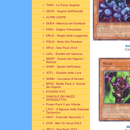
»
THSF - Le Forze Segrete
»
SECE - Segreti dell'Eternità
»
ALTRE CARTE
»
DUEA - Alleanza dei Duellanti
»
PRIO - Origine Primordiale
»
DRLG - Draghi della Leggenda
»
PGLD - Serie Oro Premium
Am
»
SP14 - Star Pack 2014
Co
»
LVAL - Eredità del Valoroso
WGRT - Guerra dei Giganti: i
»
Rinforzi
»
SHSP - Spettri dell'Ombra
»
JOTL - Giudizio della Luce
»
NUMH - Cacciatori di Numeri
BP02 - Battle Pack 2: Guerra
»
dei Giganti
»
EXCEED XYZ
SINGOLE DEI MAZZI
»
INTRODUTTIVI
»
Power Pack V per Vittoria
LTGY - Il Signore della Galassia
»
Tachionica
»
HA07 - Arsenale Nascosto 7
»
ZTIN - Mini Tin Zexal 2013
Mi
»
SP13 - Star Pack 2013