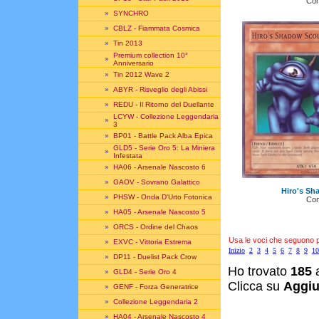
Co
»
SYNCHRO
»
CBLZ - Fiammata Cosmica
»
Tin 2013
Premium collection 10°
»
Anniversario
»
Tin 2012 Wave 2
»
ABYR - Risveglio degli Abissi
»
REDU - Il Ritorno del Duellante
LCYW - Collezione Leggendaria
»
3
»
BP01 - Battle Pack Alba Epica
GLD5 - Serie Oro 5: La Miniera
»
Infestata
»
HA06 - Arsenale Nascosto 6
»
GAOV - Sovrano Galattico
Hiro's Sh
»
PHSW - Onda D'Urto Fotonica
Co
»
HA05 - Arsenale Nascosto 5
»
ORCS - Ordine del Chaos
Usa le voci che seguono per
»
EXVC - Vittoria Estrema
Inizio
2
3
4
5
6
7
8
9
10
»
DP11 - Duelist Pack Crow
Ho trovato
185
a
»
GLD4 - Serie Oro 4
Clicca su
Aggiu
»
GENF - Forza Generatrice
»
Collezione Leggendaria 2
»
HA04 - Arsenale Nascosto 4