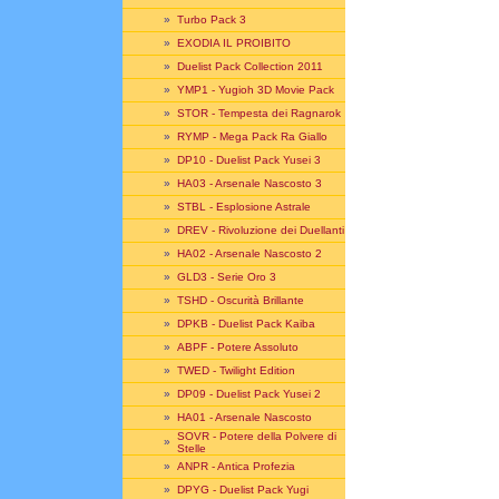
»
Turbo Pack 3
»
EXODIA IL PROIBITO
»
Duelist Pack Collection 2011
»
YMP1 - Yugioh 3D Movie Pack
»
STOR - Tempesta dei Ragnarok
»
RYMP - Mega Pack Ra Giallo
»
DP10 - Duelist Pack Yusei 3
»
HA03 - Arsenale Nascosto 3
»
STBL - Esplosione Astrale
»
DREV - Rivoluzione dei Duellanti
»
HA02 - Arsenale Nascosto 2
»
GLD3 - Serie Oro 3
»
TSHD - Oscurità Brillante
»
DPKB - Duelist Pack Kaiba
»
ABPF - Potere Assoluto
»
TWED - Twilight Edition
»
DP09 - Duelist Pack Yusei 2
»
HA01 - Arsenale Nascosto
SOVR - Potere della Polvere di
»
Stelle
»
ANPR - Antica Profezia
»
DPYG - Duelist Pack Yugi