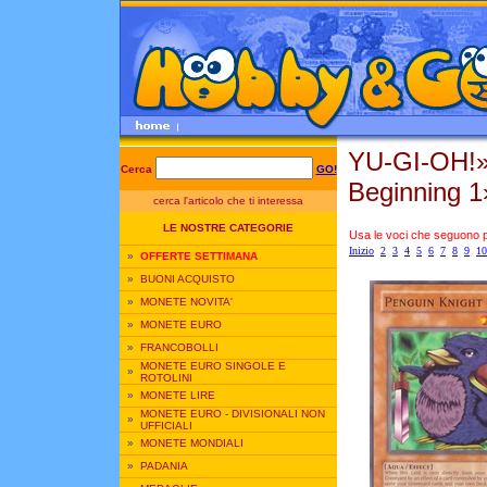
YU-GI-OH!
Cerca
GO!
Beginning 
cerca l'articolo che ti interessa
LE NOSTRE CATEGORIE
Usa le voci che seguono per
Inizio
2
3
4
5
6
7
8
9
10
»
OFFERTE SETTIMANA
»
BUONI ACQUISTO
»
MONETE NOVITA'
»
MONETE EURO
»
FRANCOBOLLI
MONETE EURO SINGOLE E
»
ROTOLINI
»
MONETE LIRE
MONETE EURO - DIVISIONALI NON
»
UFFICIALI
»
MONETE MONDIALI
»
PADANIA