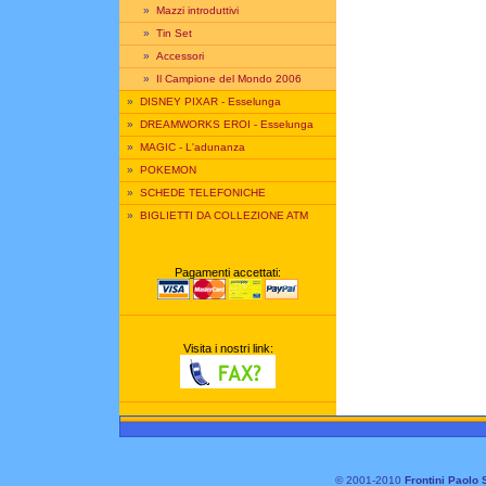
»
Mazzi introduttivi
»
Tin Set
»
Accessori
»
Il Campione del Mondo 2006
»
DISNEY PIXAR - Esselunga
»
DREAMWORKS EROI - Esselunga
»
MAGIC - L'adunanza
»
POKEMON
»
SCHEDE TELEFONICHE
»
BIGLIETTI DA COLLEZIONE ATM
Pagamenti accettati:
Visita i nostri link:
© 2001-2010
Frontini Paolo 