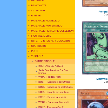
»
MEDAGLIE
»
BANCONOTE
»
CATALOGHI
Pengui
Co
»
RIVISTE
»
MATERIALE FILATELICO
»
MATERIALE NUMISMATICO
»
MATERIALE PER ALTRE COLLEZIONI
»
FIGURINE LIEBIG
»
OFFERTE SPECIALI / OCCASIONI
»
STARBUCKS
»
PUFFI
»
YU-GI-OH!
»
CARTE SINGOLE
»
SHVI - Vittorie Brillanti
Serie Oro Premium 3 - Oro
»
Infinito
»
WIRA - Predoni Alati
Malevole
Co
»
BOSH - Distruttori dell'Ombra
»
DOCS - Dimensione del Chaos
»
CORE - Scontri di Ribellioni
»
CROS - Destini Incrociati
»
WSUP - Superstar Mondiali
»
PGL2 - Premium Oro 2