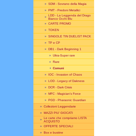
»
SDM - Sovrano della Magia
»
PMT - Predoni Metallici
LDD - La Leggenda del Drago
»
Bianco Occhi Blu
»
CARTE PROMO
»
TOKEN
»
SINGOLE TIN DUELIST PACK
»
TP e CP
»
DB1 - Dark Beginning 1
»
Ultra-Super rare
»
Rare
•
Comuni
»
IOC - Invasion of Chaos
»
LOD - Legacy of Dakness
»
DCR - Dark Crisis
»
MFC - Magician's Force
»
PGD - Pharaonic Guardian
»
Collezioni Leggendarie
»
MAZZI PIU' GIOCATI
Le carte che compriamo LISTA
»
ACQUISTO
»
OFFERTE SPECIALI
»
Box e bustine