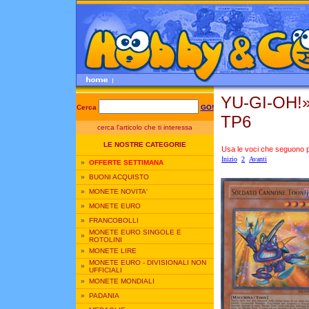
YU-GI-OH!
Cerca
GO!
TP6
cerca l'articolo che ti interessa
LE NOSTRE CATEGORIE
Usa le voci che seguono per
Inizio
2
Avanti
»
OFFERTE SETTIMANA
»
BUONI ACQUISTO
»
MONETE NOVITA'
»
MONETE EURO
»
FRANCOBOLLI
MONETE EURO SINGOLE E
»
ROTOLINI
»
MONETE LIRE
MONETE EURO - DIVISIONALI NON
»
UFFICIALI
»
MONETE MONDIALI
»
PADANIA