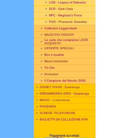
»
LOD - Legacy of Dakness
»
DCR - Dark Crisis
»
MFC - Magician's Force
»
PGD - Pharaonic Guardian
»
Collezioni Leggendarie
»
MAZZI PIU' GIOCATI
Le carte che compriamo LISTA
»
ACQUISTO
»
OFFERTE SPECIALI
»
Box e bustine
»
Mazzi introduttivi
»
Tin Set
»
Accessori
»
Il Campione del Mondo 2006
»
DISNEY PIXAR - Esselunga
»
DREAMWORKS EROI - Esselunga
»
MAGIC - L'adunanza
»
POKEMON
»
SCHEDE TELEFONICHE
»
BIGLIETTI DA COLLEZIONE ATM
Pagamenti accettati: