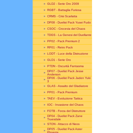
»
GLD2 - Serie Oro 2009
»
RGBT - Battaglia Furiosa
»
CRMS - Crisi Scarlatta
»
DP08 - Duelist Pack Yusei Fudo
»
CSOC - Crocevia del Chaos
»
TDGS - La Genesi del Duellante
»
PP02 - Pack Premium 2
»
RP01 - Retro Pack
»
LODT - Luce della Distruzione
»
GLD1 - Serie Oro
»
PTDN - Oscurità Fantasma
DP07 - Duelist Pack Jesse
»
Anderson
DP06 - Duelist Pack Jaden Yuki
»
3
»
GLAS - Assalto del Gladiatore
»
PP01 - Pack Premium
»
TAEV - Evoluzione Tattica
»
IOC - Invasione del Chaos
»
FOTB - Forza del Distruttore
DP04 - Duelist Pack Zane
»
Truesdale
»
STON - Attacco di Neos
DP05 - Duelist Pack Aster
»
Phoenix