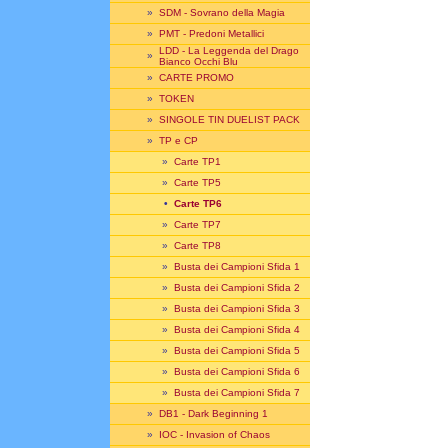
»
SDM - Sovrano della Magia
»
PMT - Predoni Metallici
LDD - La Leggenda del Drago
»
Bianco Occhi Blu
»
CARTE PROMO
»
TOKEN
»
SINGOLE TIN DUELIST PACK
»
TP e CP
»
Carte TP1
»
Carte TP5
•
Carte TP6
»
Carte TP7
»
Carte TP8
»
Busta dei Campioni Sfida 1
»
Busta dei Campioni Sfida 2
»
Busta dei Campioni Sfida 3
»
Busta dei Campioni Sfida 4
»
Busta dei Campioni Sfida 5
»
Busta dei Campioni Sfida 6
»
Busta dei Campioni Sfida 7
»
DB1 - Dark Beginning 1
»
IOC - Invasion of Chaos