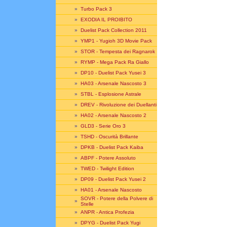
»
Turbo Pack 3
»
EXODIA IL PROIBITO
»
Duelist Pack Collection 2011
»
YMP1 - Yugioh 3D Movie Pack
»
STOR - Tempesta dei Ragnarok
»
RYMP - Mega Pack Ra Giallo
»
DP10 - Duelist Pack Yusei 3
»
HA03 - Arsenale Nascosto 3
»
STBL - Esplosione Astrale
»
DREV - Rivoluzione dei Duellanti
»
HA02 - Arsenale Nascosto 2
»
GLD3 - Serie Oro 3
»
TSHD - Oscurità Brillante
»
DPKB - Duelist Pack Kaiba
»
ABPF - Potere Assoluto
»
TWED - Twilight Edition
»
DP09 - Duelist Pack Yusei 2
»
HA01 - Arsenale Nascosto
SOVR - Potere della Polvere di
»
Stelle
»
ANPR - Antica Profezia
»
DPYG - Duelist Pack Yugi