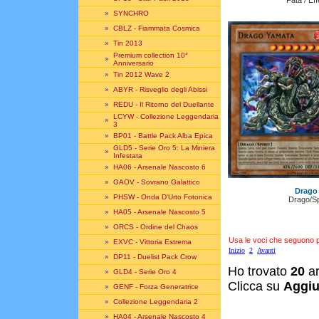
»
SYNCHRO
»
CBLZ - Fiammata Cosmica
»
Tin 2013
Premium collection 10°
»
Anniversario
»
Tin 2012 Wave 2
»
ABYR - Risveglio degli Abissi
»
REDU - Il Ritorno del Duellante
LCYW - Collezione Leggendaria
»
3
»
BP01 - Battle Pack Alba Epica
GLD5 - Serie Oro 5: La Miniera
»
Infestata
»
HA06 - Arsenale Nascosto 6
»
GAOV - Sovrano Galattico
Drago
»
PHSW - Onda D'Urto Fotonica
Drago/Spi
»
HA05 - Arsenale Nascosto 5
»
ORCS - Ordine del Chaos
Usa le voci che seguono per
»
EXVC - Vittoria Estrema
Inizio
2
Avanti
»
DP11 - Duelist Pack Crow
Ho trovato
20
ar
»
GLD4 - Serie Oro 4
Clicca su
Aggiu
»
GENF - Forza Generatrice
»
Collezione Leggendaria 2
»
HA04 - Arsenale Nascosto 4