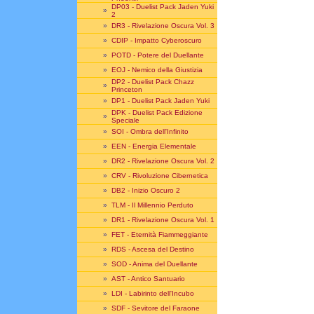
DP03 - Duelist Pack Jaden Yuki
»
2
»
DR3 - Rivelazione Oscura Vol. 3
»
CDIP - Impatto Cyberoscuro
»
POTD - Potere del Duellante
»
EOJ - Nemico della Giustizia
DP2 - Duelist Pack Chazz
»
Princeton
»
DP1 - Duelist Pack Jaden Yuki
DPK - Duelist Pack Edizione
»
Speciale
»
SOI - Ombra dell'Infinito
»
EEN - Energia Elementale
»
DR2 - Rivelazione Oscura Vol. 2
»
CRV - Rivoluzione Cibernetica
»
DB2 - Inizio Oscuro 2
»
TLM - Il Millennio Perduto
»
DR1 - Rivelazione Oscura Vol. 1
»
FET - Eternità Fiammeggiante
»
RDS - Ascesa del Destino
»
SOD - Anima del Duellante
»
AST - Antico Santuario
»
LDI - Labirinto dell'Incubo
»
SDF - Sevitore del Faraone