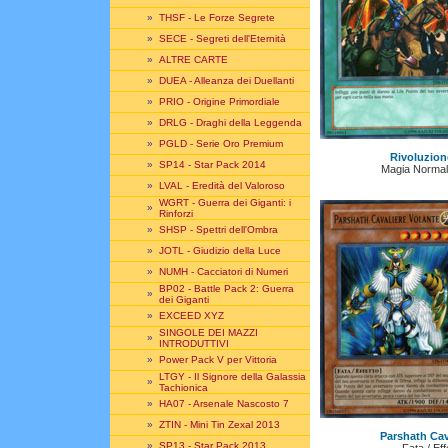
»
THSF - Le Forze Segrete
»
SECE - Segreti dell'Eternità
»
ALTRE CARTE
»
DUEA - Alleanza dei Duellanti
»
PRIO - Origine Primordiale
»
DRLG - Draghi della Leggenda
»
PGLD - Serie Oro Premium
Rivoluzion
»
SP14 - Star Pack 2014
Magia Normal
»
LVAL - Eredità del Valoroso
WGRT - Guerra dei Giganti: i
»
Rinforzi
»
SHSP - Spettri dell'Ombra
»
JOTL - Giudizio della Luce
»
NUMH - Cacciatori di Numeri
BP02 - Battle Pack 2: Guerra
»
dei Giganti
»
EXCEED XYZ
SINGOLE DEI MAZZI
»
INTRODUTTIVI
»
Power Pack V per Vittoria
LTGY - Il Signore della Galassia
»
Tachionica
»
HA07 - Arsenale Nascosto 7
»
ZTIN - Mini Tin Zexal 2013
Parshath Cav
»
SP13 - Star Pack 2013
Fata / Eff