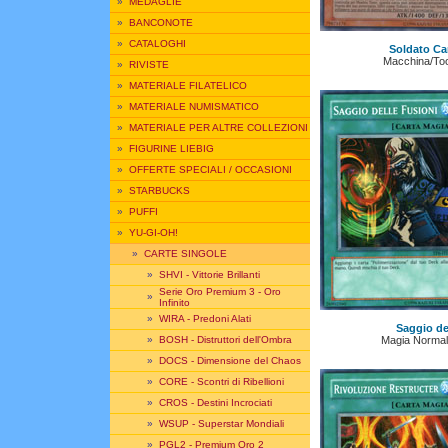
»
MEDAGLIE
»
BANCONOTE
»
CATALOGHI
Soldato C
Macchina/Too
»
RIVISTE
»
MATERIALE FILATELICO
»
MATERIALE NUMISMATICO
»
MATERIALE PER ALTRE COLLEZIONI
»
FIGURINE LIEBIG
»
OFFERTE SPECIALI / OCCASIONI
»
STARBUCKS
»
PUFFI
»
YU-GI-OH!
»
CARTE SINGOLE
»
SHVI - Vittorie Brillanti
Serie Oro Premium 3 - Oro
»
Infinito
»
WIRA - Predoni Alati
Saggio de
Magia Normal
»
BOSH - Distruttori dell'Ombra
»
DOCS - Dimensione del Chaos
»
CORE - Scontri di Ribellioni
»
CROS - Destini Incrociati
»
WSUP - Superstar Mondiali
»
PGL2 - Premium Oro 2