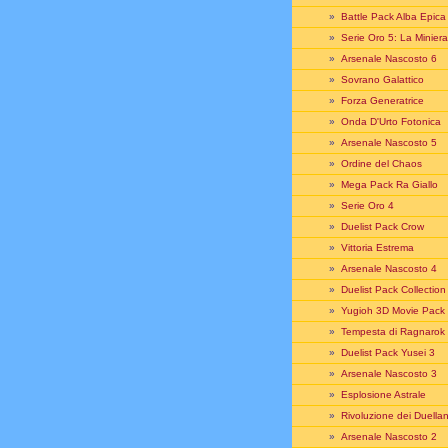
»
Battle Pack Alba Epica
»
Serie Oro 5: La Miniera
»
Arsenale Nascosto 6
»
Sovrano Galattico
»
Forza Generatrice
»
Onda D'Urto Fotonica
»
Arsenale Nascosto 5
»
Ordine del Chaos
»
Mega Pack Ra Giallo
»
Serie Oro 4
»
Duelist Pack Crow
»
Vittoria Estrema
»
Arsenale Nascosto 4
»
Duelist Pack Collectio
»
Yugioh 3D Movie Pack
»
Tempesta di Ragnarok
»
Duelist Pack Yusei 3
»
Arsenale Nascosto 3
»
Esplosione Astrale
»
Rivoluzione dei Duellan
»
Arsenale Nascosto 2