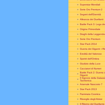
»
Superstar Mondiali
»
Serie Oro Premium 2
»
Segreti dell'Eternità
»
Alleanza dei Duellanti
»
Battle Pack 3: Lega dei
»
Origine Primordiale
»
Draghi della Leggenda
»
Serie Oro Premium
»
Star Pack 2014
»
Guerra dei Giganti: i Ri
»
Eredità del Valoroso
»
Spettri dell'Ombra
»
Giudizio della Luce
»
Cacciatori di Numeri
Battle Pack 2: Guerra 
»
Giganti
Il Signore della Galass
»
Tachionica
»
Arsenale Nascosto 7
»
Star Pack 2013
»
Fiammata Cosmica
»
Risveglio degli Abissi
»
Il Ritorno del Duellante