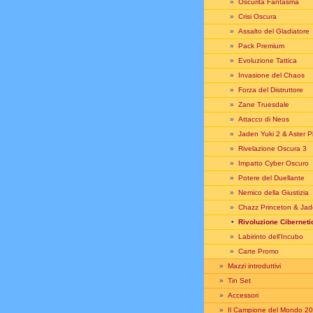
»
Oscurità Fantasma
»
Crisi Oscura
»
Assalto del Gladiatore
»
Pack Premium
»
Evoluzione Tattica
»
Invasione del Chaos
»
Forza del Distruttore
»
Zane Truesdale
»
Attacco di Neos
»
Jaden Yuki 2 & Aster 
»
Rivelazione Oscura 3
»
Impatto Cyber Oscuro
»
Potere del Duellante
»
Nemico della Giustizia
»
Chazz Princeton & Jad
•
Rivoluzione Ciberneti
»
Labirinto dell'Incubo
»
Carte Promo
»
Mazzi introduttivi
»
Tin Set
»
Accessori
»
Il Campione del Mondo 2