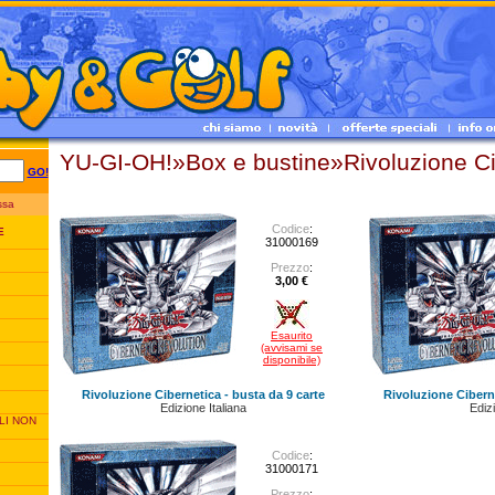
YU-GI-OH!»Box e bustine»Rivoluzione Ci
GO!
essa
Codice
:
E
31000169
Prezzo
:
3,00 €
Esaurito
(avvisami se
disponibile)
Rivoluzione Cibernetica - busta da 9 carte
Rivoluzione Ciberne
Edizione Italiana
Edizi
LI NON
Codice
:
31000171
Prezzo
: