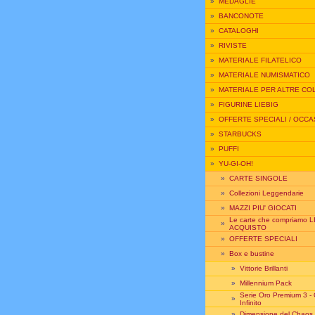
»
MEDAGLIE
»
BANCONOTE
»
CATALOGHI
»
RIVISTE
»
MATERIALE FILATELICO
»
MATERIALE NUMISMATICO
»
MATERIALE PER ALTRE CO
»
FIGURINE LIEBIG
»
OFFERTE SPECIALI / OCCA
»
STARBUCKS
»
PUFFI
»
YU-GI-OH!
»
CARTE SINGOLE
»
Collezioni Leggendarie
»
MAZZI PIU' GIOCATI
Le carte che compriamo L
»
ACQUISTO
»
OFFERTE SPECIALI
»
Box e bustine
»
Vittorie Brillanti
»
Millennium Pack
Serie Oro Premium 3 -
»
Infinito
»
Dimensione del Chaos