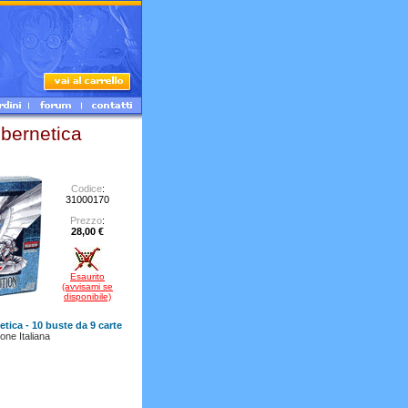
bernetica
Codice
:
31000170
Prezzo
:
28,00 €
Esaurito
(avvisami se
disponibile)
tica - 10 buste da 9 carte
one Italiana