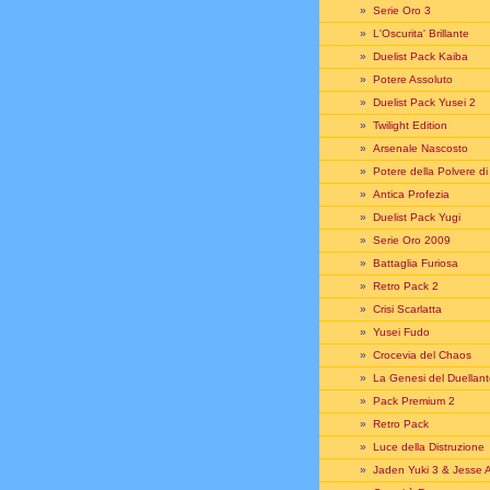
»
Serie Oro 3
»
L'Oscurita' Brillante
»
Duelist Pack Kaiba
»
Potere Assoluto
»
Duelist Pack Yusei 2
»
Twilight Edition
»
Arsenale Nascosto
»
Potere della Polvere di
»
Antica Profezia
»
Duelist Pack Yugi
»
Serie Oro 2009
»
Battaglia Furiosa
»
Retro Pack 2
»
Crisi Scarlatta
»
Yusei Fudo
»
Crocevia del Chaos
»
La Genesi del Duellan
»
Pack Premium 2
»
Retro Pack
»
Luce della Distruzione
»
Jaden Yuki 3 & Jesse 