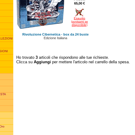
65,00 €
Esaurito
(avvisami se
disponibile)
Rivoluzione Cibernetica - box da 24 buste
Edizione Italiana
LLEZIONI
SIONI
Ho trovato
3
articoli che rispondono alle tue richieste.
Clicca su
Aggiungi
per mettere l'articolo nel carrello della spesa.
ISTA
 Oro