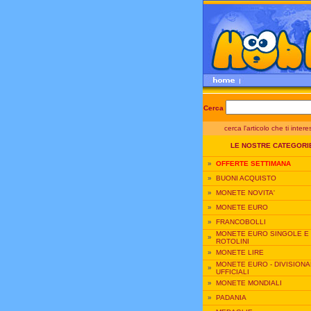
Cerca
cerca l'articolo che ti inter
LE NOSTRE CATEGORI
»
OFFERTE SETTIMANA
»
BUONI ACQUISTO
»
MONETE NOVITA'
»
MONETE EURO
»
FRANCOBOLLI
MONETE EURO SINGOLE E
»
ROTOLINI
»
MONETE LIRE
MONETE EURO - DIVISIONA
»
UFFICIALI
»
MONETE MONDIALI
»
PADANIA