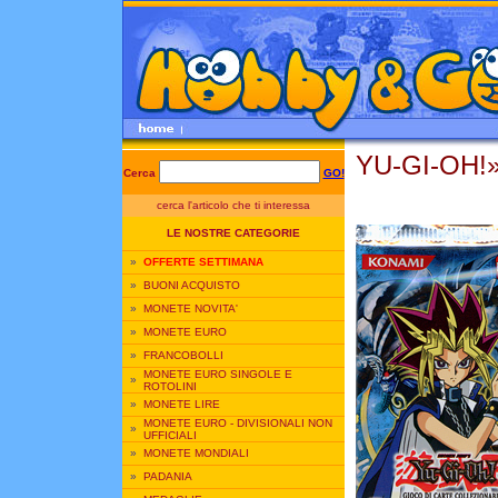
YU-GI-OH!»
Cerca
GO!
cerca l'articolo che ti interessa
LE NOSTRE CATEGORIE
»
OFFERTE SETTIMANA
»
BUONI ACQUISTO
»
MONETE NOVITA'
»
MONETE EURO
»
FRANCOBOLLI
MONETE EURO SINGOLE E
»
ROTOLINI
»
MONETE LIRE
MONETE EURO - DIVISIONALI NON
»
UFFICIALI
»
MONETE MONDIALI
»
PADANIA