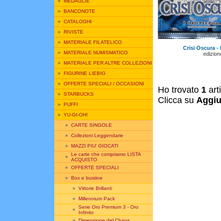
»
MEDAGLIE
»
BANCONOTE
»
CATALOGHI
»
RIVISTE
»
MATERIALE FILATELICO
Crisi Oscura - 
»
MATERIALE NUMISMATICO
edizione
»
MATERIALE PER ALTRE COLLEZIONI
»
FIGURINE LIEBIG
»
OFFERTE SPECIALI / OCCASIONI
Ho trovato
1
art
»
STARBUCKS
Clicca su
Aggiu
»
PUFFI
»
YU-GI-OH!
»
CARTE SINGOLE
»
Collezioni Leggendarie
»
MAZZI PIU' GIOCATI
Le carte che compriamo LISTA
»
ACQUISTO
»
OFFERTE SPECIALI
»
Box e bustine
»
Vittorie Brillanti
»
Millennium Pack
Serie Oro Premium 3 - Oro
»
Infinito
»
Dimensione del Chaos