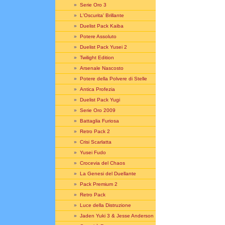
»
Serie Oro 3
»
L'Oscurita' Brillante
»
Duelist Pack Kaiba
»
Potere Assoluto
»
Duelist Pack Yusei 2
»
Twilight Edition
»
Arsenale Nascosto
»
Potere della Polvere di Stelle
»
Antica Profezia
»
Duelist Pack Yugi
»
Serie Oro 2009
»
Battaglia Furiosa
»
Retro Pack 2
»
Crisi Scarlatta
»
Yusei Fudo
»
Crocevia del Chaos
»
La Genesi del Duellante
»
Pack Premium 2
»
Retro Pack
»
Luce della Distruzione
»
Jaden Yuki 3 & Jesse Anderson