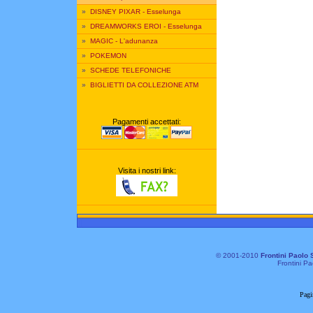
»
DISNEY PIXAR - Esselunga
»
DREAMWORKS EROI - Esselunga
»
MAGIC - L'adunanza
»
POKEMON
»
SCHEDE TELEFONICHE
»
BIGLIETTI DA COLLEZIONE ATM
Pagamenti accettati:
Visita i nostri link:
© 2001-2010
Frontini Paolo 
Frontini Pa
Pagi