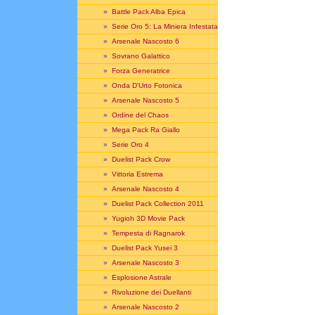
»
Battle Pack Alba Epica
»
Serie Oro 5: La Miniera Infestata
»
Arsenale Nascosto 6
»
Sovrano Galattico
»
Forza Generatrice
»
Onda D'Urto Fotonica
»
Arsenale Nascosto 5
»
Ordine del Chaos
»
Mega Pack Ra Giallo
»
Serie Oro 4
»
Duelist Pack Crow
»
Vittoria Estrema
»
Arsenale Nascosto 4
»
Duelist Pack Collection 2011
»
Yugioh 3D Movie Pack
»
Tempesta di Ragnarok
»
Duelist Pack Yusei 3
»
Arsenale Nascosto 3
»
Esplosione Astrale
»
Rivoluzione dei Duellanti
»
Arsenale Nascosto 2