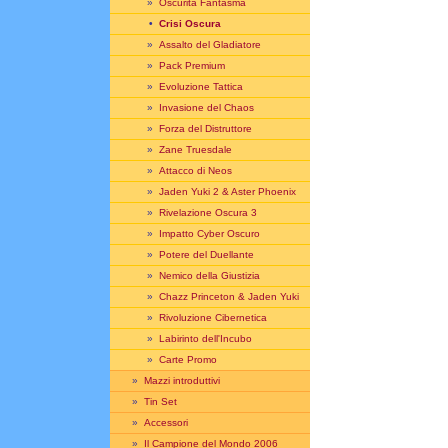
»
Oscurità Fantasma
•
Crisi Oscura
»
Assalto del Gladiatore
»
Pack Premium
»
Evoluzione Tattica
»
Invasione del Chaos
»
Forza del Distruttore
»
Zane Truesdale
»
Attacco di Neos
»
Jaden Yuki 2 & Aster Phoenix
»
Rivelazione Oscura 3
»
Impatto Cyber Oscuro
»
Potere del Duellante
»
Nemico della Giustizia
»
Chazz Princeton & Jaden Yuki
»
Rivoluzione Cibernetica
»
Labirinto dell'Incubo
»
Carte Promo
»
Mazzi introduttivi
»
Tin Set
»
Accessori
»
Il Campione del Mondo 2006