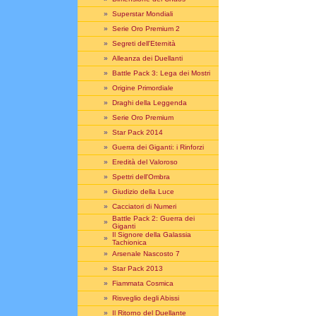
»
Superstar Mondiali
»
Serie Oro Premium 2
»
Segreti dell'Eternità
»
Alleanza dei Duellanti
»
Battle Pack 3: Lega dei Mostri
»
Origine Primordiale
»
Draghi della Leggenda
»
Serie Oro Premium
»
Star Pack 2014
»
Guerra dei Giganti: i Rinforzi
»
Eredità del Valoroso
»
Spettri dell'Ombra
»
Giudizio della Luce
»
Cacciatori di Numeri
Battle Pack 2: Guerra dei
»
Giganti
Il Signore della Galassia
»
Tachionica
»
Arsenale Nascosto 7
»
Star Pack 2013
»
Fiammata Cosmica
»
Risveglio degli Abissi
»
Il Ritorno del Duellante