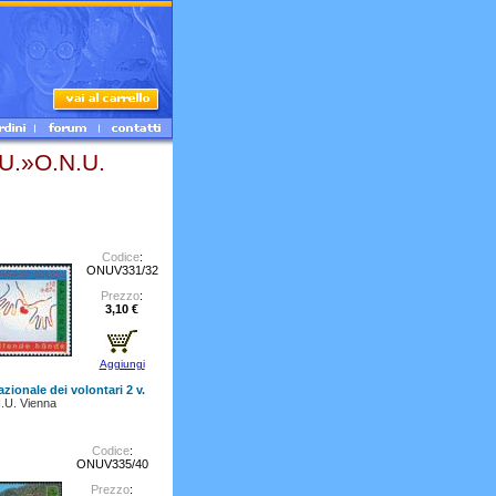
.»O.N.U.
Codice
:
ONUV331/32
Prezzo
:
3,10 €
Aggiungi
zionale dei volontari 2 v.
.U. Vienna
Codice
:
ONUV335/40
Prezzo
: