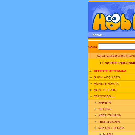
Cerca
cerca l'articolo che ti inter
LE NOSTRE CATEGORI
»
OFFERTE SETTIMANA
»
BUONI ACQUISTO
»
MONETE NOVITA'
»
MONETE EURO
»
FRANCOBOLLI
»
VARIETA'
»
VETRINA
»
AREA ITALIANA
»
TEMA EUROPA
»
NAZIONI EUROPA
»
ALAND