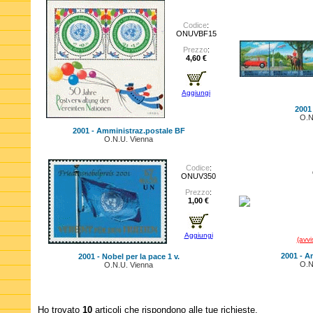
Codice
:
ONUVBF15
Prezzo
:
4,60 €
Aggiungi
2001 
O.N
2001 - Amministraz.postale BF
O.N.U. Vienna
Codice
:
ONUV350
Prezzo
:
1,00 €
Aggiungi
(avvi
2001 - A
2001 - Nobel per la pace 1 v.
O.N
O.N.U. Vienna
Ho trovato
10
articoli che rispondono alle tue richieste.