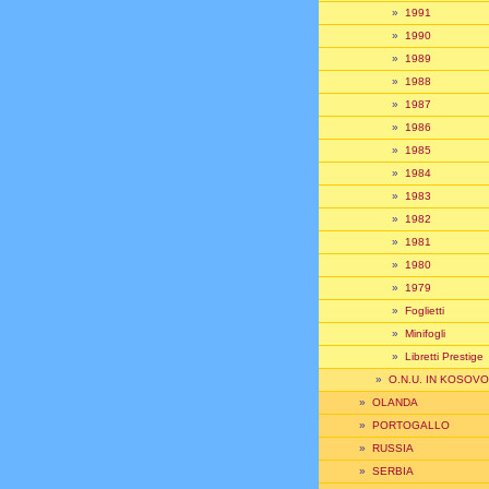
»
1991
»
1990
»
1989
»
1988
»
1987
»
1986
»
1985
»
1984
»
1983
»
1982
»
1981
»
1980
»
1979
»
Foglietti
»
Minifogli
»
Libretti Prestige
»
O.N.U. IN KOSOVO
»
OLANDA
»
PORTOGALLO
»
RUSSIA
»
SERBIA