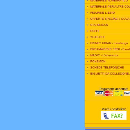
»
MATERIALE NUMISMATICO
»
MATERIALE PER ALTRE CO
»
FIGURINE LIEBIG
»
OFFERTE SPECIALI / OCCA
»
STARBUCKS
»
PUFFI
»
YU-GI-OH!
»
DISNEY PIXAR - Esselunga
»
DREAMWORKS EROI - Essel
»
MAGIC - L'adunanza
»
POKEMON
»
SCHEDE TELEFONICHE
»
BIGLIETTI DA COLLEZIONE
Pagamenti accettati:
Visita i nostri link: