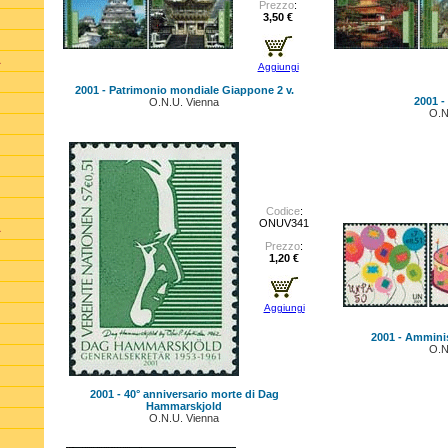
Prezzo
:
3,50 €
A
Aggiungi
2001 - Patrimonio mondiale Giappone 2 v.
2001 -
O.N.U. Vienna
O.N
Codice
:
ONUV341
A
Prezzo
:
1,20 €
Aggiungi
2001 - Amminis
O.N
2001 - 40° anniversario morte di Dag
Hammarskjold
O.N.U. Vienna