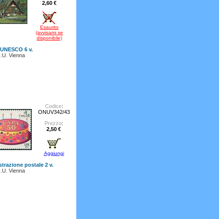
2,60 €
Esaurito
(avvisami se
disponibile)
 UNESCO 6 v.
.U. Vienna
Codice
:
ONUV342/43
Prezzo
:
2,50 €
Aggiungi
trazione postale 2 v.
.U. Vienna