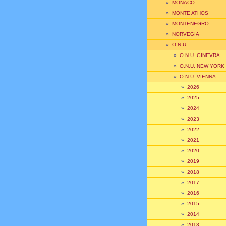
»
MONACO
»
MONTE ATHOS
»
MONTENEGRO
»
NORVEGIA
»
O.N.U.
»
O.N.U. GINEVRA
»
O.N.U. NEW YORK
»
O.N.U. VIENNA
»
2026
»
2025
»
2024
»
2023
»
2022
»
2021
»
2020
»
2019
»
2018
»
2017
»
2016
»
2015
»
2014
»
2013