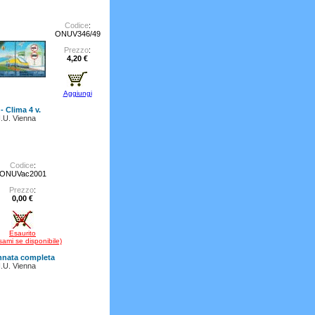
Codice
:
ONUV346/49
Prezzo
:
4,20 €
Aggiungi
- Clima 4 v.
.U. Vienna
Codice
:
ONUVac2001
Prezzo
:
0,00 €
Esaurito
sami se disponibile)
nnata completa
.U. Vienna