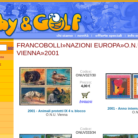
FRANCOBOLLI»NAZIONI EUROPA»O.N.U
GO!
VIENNA»2001
essa
E
Codice
:
ONUV327/30
Prezzo
:
4,00 €
Aggiungi
2001 - Anno interna
2001 - Animali protetti IX 4 v. blocco
O.N
O.N.U. Vienna
Codice
:
ONUV333/34