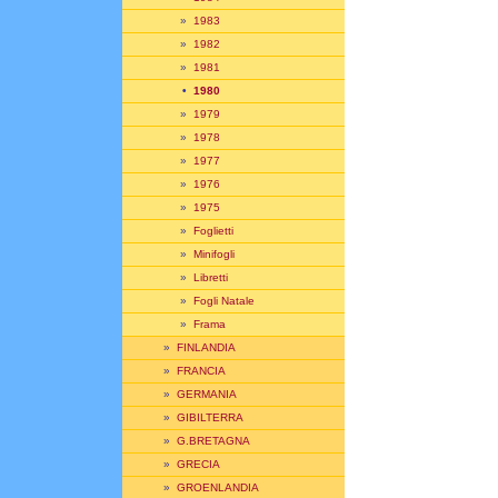
»
1983
»
1982
»
1981
•
1980
»
1979
»
1978
»
1977
»
1976
»
1975
»
Foglietti
»
Minifogli
»
Libretti
»
Fogli Natale
»
Frama
»
FINLANDIA
»
FRANCIA
»
GERMANIA
»
GIBILTERRA
»
G.BRETAGNA
»
GRECIA
»
GROENLANDIA