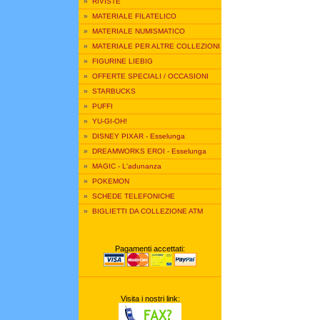
»
RIVISTE
»
MATERIALE FILATELICO
»
MATERIALE NUMISMATICO
»
MATERIALE PER ALTRE COLLEZIONI
»
FIGURINE LIEBIG
»
OFFERTE SPECIALI / OCCASIONI
»
STARBUCKS
»
PUFFI
»
YU-GI-OH!
»
DISNEY PIXAR - Esselunga
»
DREAMWORKS EROI - Esselunga
»
MAGIC - L'adunanza
»
POKEMON
»
SCHEDE TELEFONICHE
»
BIGLIETTI DA COLLEZIONE ATM
Pagamenti accettati:
Visita i nostri link: