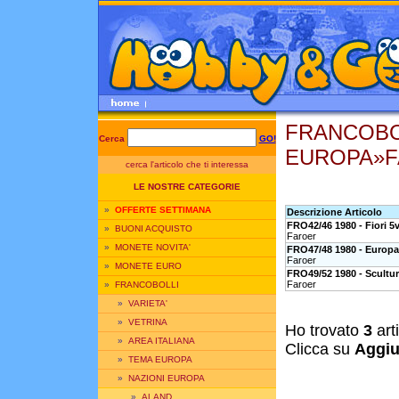
FRANCOBO
Cerca
GO!
EUROPA»F
cerca l'articolo che ti interessa
LE NOSTRE CATEGORIE
»
OFFERTE SETTIMANA
Descrizione Articolo
FRO42/46 1980 - Fiori 5v
»
BUONI ACQUISTO
Faroer
»
MONETE NOVITA'
FRO47/48 1980 - Europa
Faroer
»
MONETE EURO
FRO49/52 1980 - Sculture
Faroer
»
FRANCOBOLLI
»
VARIETA'
»
VETRINA
Ho trovato
3
art
»
AREA ITALIANA
Clicca su
Aggiu
»
TEMA EUROPA
»
NAZIONI EUROPA
»
ALAND