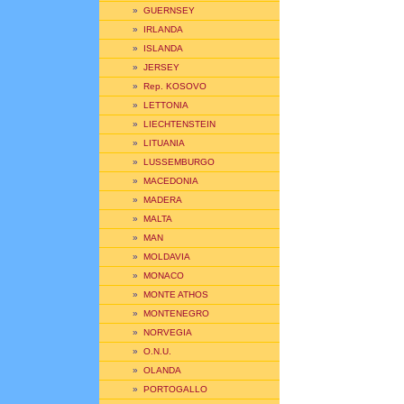
»
GUERNSEY
»
IRLANDA
»
ISLANDA
»
JERSEY
»
Rep. KOSOVO
»
LETTONIA
»
LIECHTENSTEIN
»
LITUANIA
»
LUSSEMBURGO
»
MACEDONIA
»
MADERA
»
MALTA
»
MAN
»
MOLDAVIA
»
MONACO
»
MONTE ATHOS
»
MONTENEGRO
»
NORVEGIA
»
O.N.U.
»
OLANDA
»
PORTOGALLO