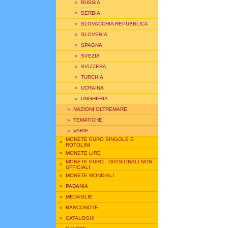
»
RUSSIA
»
SERBIA
»
SLOVACCHIA REPUBBLICA
»
SLOVENIA
»
SPAGNA
»
SVEZIA
»
SVIZZERA
»
TURCHIA
»
UCRAINA
»
UNGHERIA
»
NAZIONI OLTREMARE
»
TEMATICHE
»
VARIE
MONETE EURO SINGOLE E
»
ROTOLINI
»
MONETE LIRE
MONETE EURO - DIVISIONALI NON
»
UFFICIALI
»
MONETE MONDIALI
»
PADANIA
»
MEDAGLIE
»
BANCONOTE
»
CATALOGHI