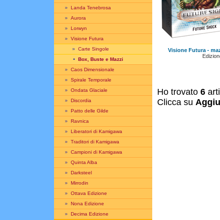
»
Landa Tenebrosa
»
Aurora
»
Lorwyn
»
Visione Futura
»
Carte Singole
Visione Futura - ma
Edizione
•
Box, Buste e Mazzi
»
Caos Dimensionale
»
Spirale Temporale
Ho trovato
6
art
»
Ondata Glaciale
Clicca su
Aggiu
»
Discordia
»
Patto delle Gilde
»
Ravnica
»
Liberatori di Kamigawa
»
Traditori di Kamigawa
»
Campioni di Kamigawa
»
Quinta Alba
»
Darksteel
»
Mirrodin
»
Ottava Edizione
»
Nona Edizione
»
Decima Edizione