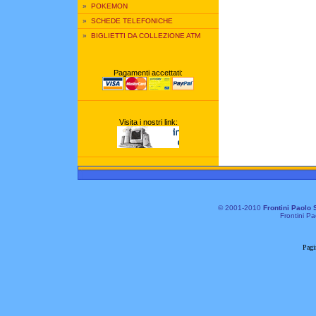
»
POKEMON
»
SCHEDE TELEFONICHE
»
BIGLIETTI DA COLLEZIONE ATM
Pagamenti accettati:
Visita i nostri link:
© 2001-2010
Frontini Paolo 
Frontini Pa
Pagi