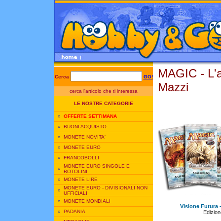
MAGIC - L'
Cerca
GO!
Mazzi
cerca l'articolo che ti interessa
LE NOSTRE CATEGORIE
»
OFFERTE SETTIMANA
»
BUONI ACQUISTO
»
MONETE NOVITA'
»
MONETE EURO
»
FRANCOBOLLI
MONETE EURO SINGOLE E
»
ROTOLINI
»
MONETE LIRE
MONETE EURO - DIVISIONALI NON
»
UFFICIALI
»
MONETE MONDIALI
Visione Futura -
»
PADANIA
Edizione