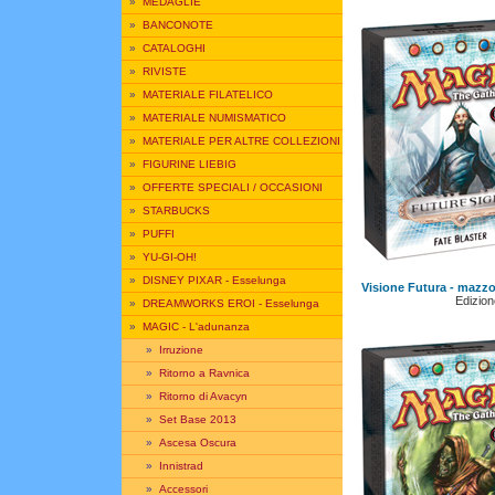
»
MEDAGLIE
»
BANCONOTE
»
CATALOGHI
»
RIVISTE
»
MATERIALE FILATELICO
»
MATERIALE NUMISMATICO
»
MATERIALE PER ALTRE COLLEZIONI
»
FIGURINE LIEBIG
»
OFFERTE SPECIALI / OCCASIONI
»
STARBUCKS
»
PUFFI
»
YU-GI-OH!
»
DISNEY PIXAR - Esselunga
Visione Futura - mazzo
Edizione
»
DREAMWORKS EROI - Esselunga
»
MAGIC - L'adunanza
»
Irruzione
»
Ritorno a Ravnica
»
Ritorno di Avacyn
»
Set Base 2013
»
Ascesa Oscura
»
Innistrad
»
Accessori