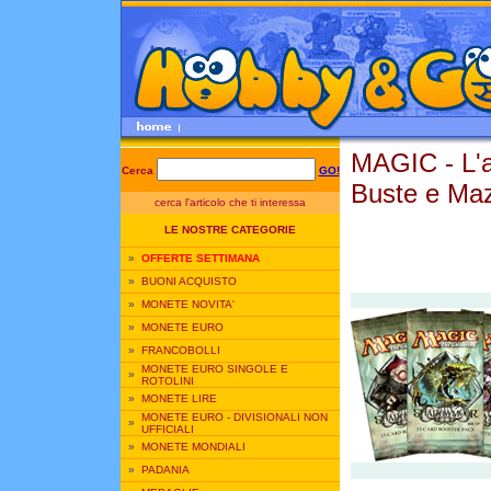
MAGIC - L'
Cerca
GO!
Buste e Maz
cerca l'articolo che ti interessa
LE NOSTRE CATEGORIE
»
OFFERTE SETTIMANA
»
BUONI ACQUISTO
»
MONETE NOVITA'
»
MONETE EURO
»
FRANCOBOLLI
MONETE EURO SINGOLE E
»
ROTOLINI
»
MONETE LIRE
MONETE EURO - DIVISIONALI NON
»
UFFICIALI
»
MONETE MONDIALI
»
PADANIA