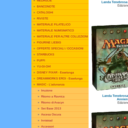
»
MEDAGLIE
Landa Tenebrosa -
Edizione
»
BANCONOTE
»
CATALOGHI
»
RIVISTE
»
MATERIALE FILATELICO
»
MATERIALE NUMISMATICO
»
MATERIALE PER ALTRE COLLEZIONI
»
FIGURINE LIEBIG
»
OFFERTE SPECIALI / OCCASIONI
»
STARBUCKS
»
PUFFI
»
YU-GI-OH!
»
DISNEY PIXAR - Esselunga
»
DREAMWORKS EROI - Esselunga
»
MAGIC - L'adunanza
»
Irruzione
Landa Tenebrosa
»
Ritorno a Ravnica
Annien
Edizione
»
Ritorno di Avacyn
»
Set Base 2013
»
Ascesa Oscura
»
Innistrad
»
Accessori