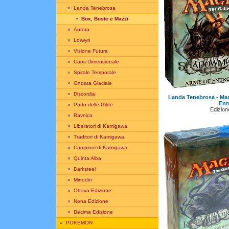
»
Landa Tenebrosa
•
Box, Buste e Mazzi
»
Aurora
»
Lorwyn
»
Visione Futura
»
Caos Dimensionale
»
Spirale Temporale
»
Ondata Glaciale
»
Discordia
Landa Tenebrosa - Maz
Ent
»
Patto delle Gilde
Edizione
»
Ravnica
»
Liberatori di Kamigawa
»
Traditori di Kamigawa
»
Campioni di Kamigawa
»
Quinta Alba
»
Darksteel
»
Mirrodin
»
Ottava Edizione
»
Nona Edizione
»
Decima Edizione
»
POKEMON