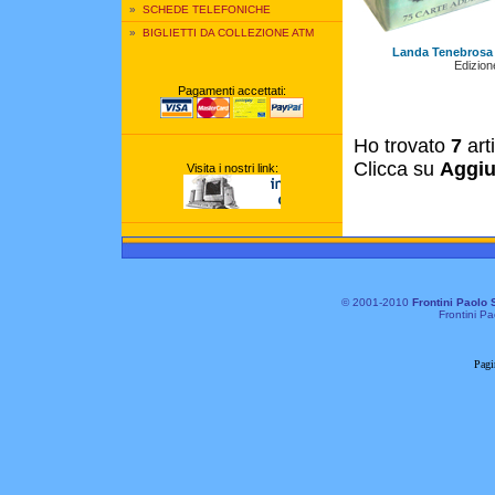
»
SCHEDE TELEFONICHE
»
BIGLIETTI DA COLLEZIONE ATM
Landa Tenebrosa 
Edizione
Pagamenti accettati:
Ho trovato
7
art
Clicca su
Aggiu
Visita i nostri link:
© 2001-2010
Frontini Paolo 
Frontini Pa
Pagi