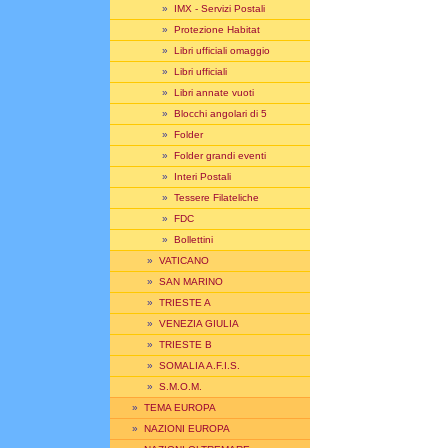
»
IMX - Servizi Postali
»
Protezione Habitat
»
Libri ufficiali omaggio
»
Libri ufficiali
»
Libri annate vuoti
»
Blocchi angolari di 5
»
Folder
»
Folder grandi eventi
»
Interi Postali
»
Tessere Filateliche
»
FDC
»
Bollettini
»
VATICANO
»
SAN MARINO
»
TRIESTE A
»
VENEZIA GIULIA
»
TRIESTE B
»
SOMALIA A.F.I.S.
»
S.M.O.M.
»
TEMA EUROPA
»
NAZIONI EUROPA