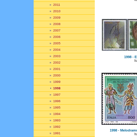
»
2011
»
2010
»
2009
»
2008
»
2007
»
2006
»
2005
»
2004
»
2003
1998 - E
It
»
2002
»
2001
»
2000
»
1999
•
1998
»
1997
»
1996
»
1995
»
1994
»
1993
»
1992
1998 - Melodramm
»
1991
It