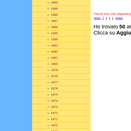
»
1990
»
1989
Usa le voci che seguono per
»
1988
Inizio
2
3
4
5
Avanti
»
1987
Ho trovato
50
ar
»
1986
Clicca su
Aggiu
»
1985
»
1984
»
1983
»
1982
»
1981
»
1980
»
1979
»
1978
»
1977
»
1976
»
1975
»
1974
»
1973
»
1972
»
1971
»
1970