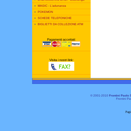
»
MAGIC - L'adunanza
»
POKEMON
»
SCHEDE TELEFONICHE
»
BIGLIETTI DA COLLEZIONE ATM
Pagamenti accettati:
Visita i nostri link:
© 2001-2010
Frontini Paolo 
Frontini Pa
Pagi