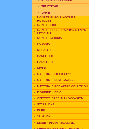
»
NAZIONI OLTREMARE
»
TEMATICHE
»
VARIE
MONETE EURO SINGOLE E
»
ROTOLINI
»
MONETE LIRE
MONETE EURO - DIVISIONALI NON
»
UFFICIALI
»
MONETE MONDIALI
»
PADANIA
»
MEDAGLIE
»
BANCONOTE
»
CATALOGHI
»
RIVISTE
»
MATERIALE FILATELICO
»
MATERIALE NUMISMATICO
»
MATERIALE PER ALTRE COLLEZIONI
»
FIGURINE LIEBIG
»
OFFERTE SPECIALI / OCCASIONI
»
STARBUCKS
»
PUFFI
»
YU-GI-OH!
»
DISNEY PIXAR - Esselunga
»
DREAMWORKS EROI - Esselunga