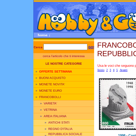
FRANCOBOL
Cerca
GO!
REPUBBLI
cerca l'articolo che ti interessa
LE NOSTRE CATEGORIE
Usa le voci che seguono per
Inizio
2
3
4
5
Avanti
»
OFFERTE SETTIMANA
»
BUONI ACQUISTO
»
MONETE NOVITA'
»
MONETE EURO
»
FRANCOBOLLI
»
VARIETA'
»
VETRINA
»
AREA ITALIANA
»
ANTICHI STATI
»
REGNO D'ITALIA
REPUBBLICA SOCIALE
1998 - Cost
»