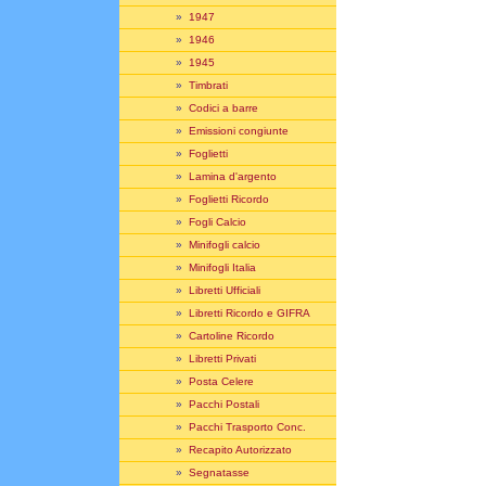
»
1947
»
1946
»
1945
»
Timbrati
»
Codici a barre
»
Emissioni congiunte
»
Foglietti
»
Lamina d'argento
»
Foglietti Ricordo
»
Fogli Calcio
»
Minifogli calcio
»
Minifogli Italia
»
Libretti Ufficiali
»
Libretti Ricordo e GIFRA
»
Cartoline Ricordo
»
Libretti Privati
»
Posta Celere
»
Pacchi Postali
»
Pacchi Trasporto Conc.
»
Recapito Autorizzato
»
Segnatasse