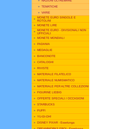
»
NAZIONI OLTREMARE
»
TEMATICHE
»
VARIE
MONETE EURO SINGOLE E
»
ROTOLINI
»
MONETE LIRE
MONETE EURO - DIVISIONALI NON
»
UFFICIALI
»
MONETE MONDIALI
»
PADANIA
»
MEDAGLIE
»
BANCONOTE
»
CATALOGHI
»
RIVISTE
»
MATERIALE FILATELICO
»
MATERIALE NUMISMATICO
»
MATERIALE PER ALTRE COLLEZIONI
»
FIGURINE LIEBIG
»
OFFERTE SPECIALI / OCCASIONI
»
STARBUCKS
»
PUFFI
»
YU-GI-OH!
»
DISNEY PIXAR - Esselunga
»
DREAMWORKS EROI - Esselunga