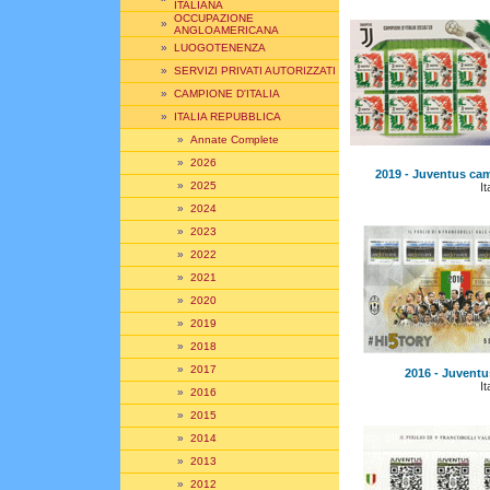
ITALIANA
OCCUPAZIONE
»
ANGLOAMERICANA
»
LUOGOTENENZA
»
SERVIZI PRIVATI AUTORIZZATI
»
CAMPIONE D'ITALIA
»
ITALIA REPUBBLICA
»
Annate Complete
»
2026
2019 - Juventus cam
»
2025
It
»
2024
»
2023
»
2022
»
2021
»
2020
»
2019
»
2018
»
2017
2016 - Juventus
It
»
2016
»
2015
»
2014
»
2013
»
2012