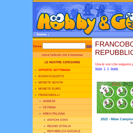
FRANCOBOL
Cerca
GO!
REPUBBLICA
cerca l'articolo che ti interessa
LE NOSTRE CATEGORIE
Usa le voci che seguono per
Inizio
2
3
Avanti
»
OFFERTE SETTIMANA
»
BUONI ACQUISTO
»
MONETE NOVITA'
»
MONETE EURO
»
FRANCOBOLLI
»
VARIETA'
»
VETRINA
»
AREA ITALIANA
2022 - Milan Campion
»
ANTICHI STATI
It
»
REGNO D'ITALIA
REPUBBLICA SOCIALE
»