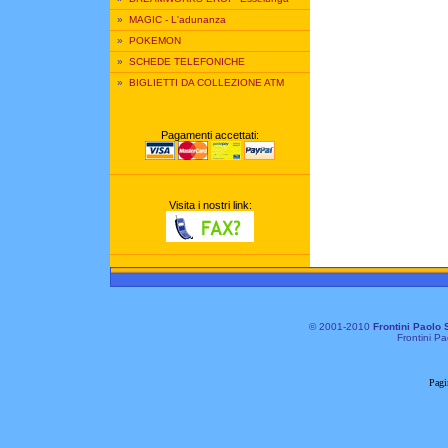
»
MAGIC - L'adunanza
»
POKEMON
»
SCHEDE TELEFONICHE
»
BIGLIETTI DA COLLEZIONE ATM
Pagamenti accettati:
Visita i nostri link:
© 2001-2010
Frontini Paolo 
Frontini Pa
Pagi