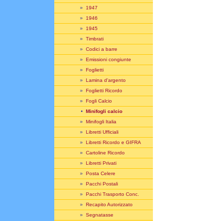
»
1947
»
1946
»
1945
»
Timbrati
»
Codici a barre
»
Emissioni congiunte
»
Foglietti
»
Lamina d'argento
»
Foglietti Ricordo
»
Fogli Calcio
•
Minifogli calcio
»
Minifogli Italia
»
Libretti Ufficiali
»
Libretti Ricordo e GIFRA
»
Cartoline Ricordo
»
Libretti Privati
»
Posta Celere
»
Pacchi Postali
»
Pacchi Trasporto Conc.
»
Recapito Autorizzato
»
Segnatasse