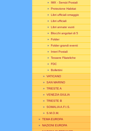
»
IMX - Servizi Postali
»
Protezione Habitat
»
Libri ufficiali omaggio
»
Libri ufficiali
»
Libri annate vuoti
»
Blocchi angolari di 5
»
Folder
»
Folder grandi eventi
»
Interi Postali
»
Tessere Filateliche
»
FDC
»
Bollettini
»
VATICANO
»
SAN MARINO
»
TRIESTE A
»
VENEZIA GIULIA
»
TRIESTE B
»
SOMALIA A.F.I.S.
»
S.M.O.M.
»
TEMA EUROPA
»
NAZIONI EUROPA