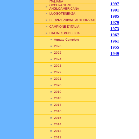
ITALIANA
1997
OCCUPAZIONE
»
ANGLOAMERICANA
1991
»
LUOGOTENENZA
1985
»
SERVIZI PRIVATI AUTORIZZATI
1979
»
CAMPIONE D'ITALIA
1973
»
ITALIA REPUBBLICA
1967
»
Annate Complete
1961
»
2026
1955
»
2025
1949
»
2024
»
2023
»
2022
»
2021
»
2020
»
2019
»
2018
»
2017
»
2016
»
2015
»
2014
»
2013
»
2012