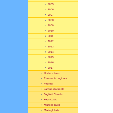
»
2005
»
2006
»
2007
»
2008
»
2009
»
2010
»
2011
»
2012
»
2013
»
2014
»
2015
»
2016
»
2017
»
Codici a barre
»
Emissioni congiunte
»
Foglietti
»
Lamina d'argento
»
Foglietti Ricordo
»
Fogli Calcio
»
Minifogli calcio
»
Minifogli Italia