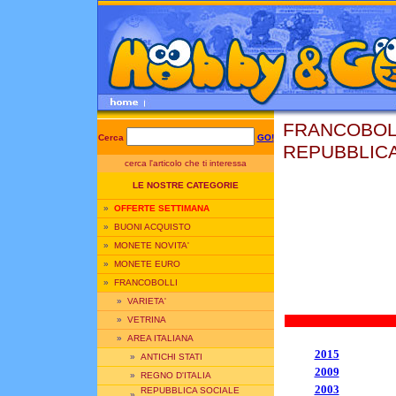
FRANCOBOLL
Cerca
GO!
REPUBBLICA
cerca l'articolo che ti interessa
USA 
LE NOSTRE CATEGORIE
»
OFFERTE SETTIMANA
»
BUONI ACQUISTO
»
MONETE NOVITA'
»
MONETE EURO
»
FRANCOBOLLI
»
VARIETA'
»
VETRINA
»
AREA ITALIANA
2015
»
ANTICHI STATI
2009
»
REGNO D'ITALIA
2003
REPUBBLICA SOCIALE
»