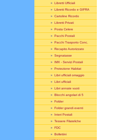
»
Libretti Ufficiali
»
Libretti Ricordo e GIFRA
»
Cartoline Ricordo
»
Libretti Privati
»
Posta Celere
»
Pacchi Postali
»
Pacchi Trasporto Conc.
»
Recapito Autorizzato
»
Segnatasse
»
IMX - Servizi Postali
»
Protezione Habitat
»
Libri ufficiali omaggio
»
Libri ufficiali
»
Libri annate vuoti
»
Blocchi angolari di 5
»
Folder
»
Folder grandi eventi
»
Interi Postali
»
Tessere Filateliche
»
FDC
»
Bollettini