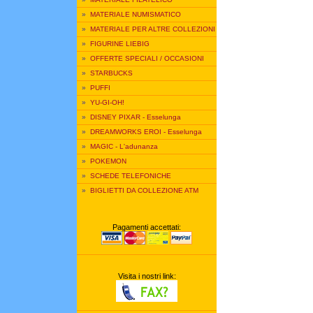
»
MATERIALE NUMISMATICO
»
MATERIALE PER ALTRE COLLEZIONI
»
FIGURINE LIEBIG
»
OFFERTE SPECIALI / OCCASIONI
»
STARBUCKS
»
PUFFI
»
YU-GI-OH!
»
DISNEY PIXAR - Esselunga
»
DREAMWORKS EROI - Esselunga
»
MAGIC - L'adunanza
»
POKEMON
»
SCHEDE TELEFONICHE
»
BIGLIETTI DA COLLEZIONE ATM
Pagamenti accettati:
Visita i nostri link: