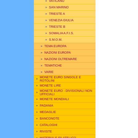
»
VATICANO
»
SAN MARINO
»
TRIESTE A
»
VENEZIA GIULIA
»
TRIESTE B
»
SOMALIA A.F.I.S.
»
S.M.O.M.
»
TEMA EUROPA
»
NAZIONI EUROPA
»
NAZIONI OLTREMARE
»
TEMATICHE
»
VARIE
MONETE EURO SINGOLE E
»
ROTOLINI
»
MONETE LIRE
MONETE EURO - DIVISIONALI NON
»
UFFICIALI
»
MONETE MONDIALI
»
PADANIA
»
MEDAGLIE
»
BANCONOTE
»
CATALOGHI
»
RIVISTE
»
MATERIALE FILATELICO