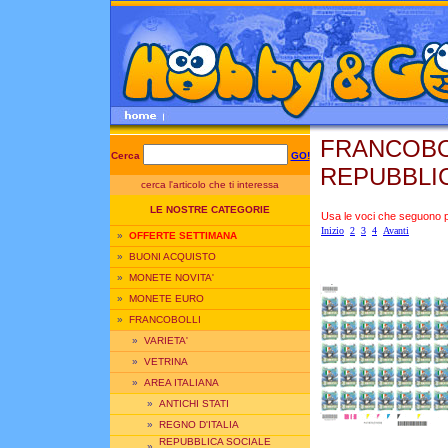
FRANCOBOL
Cerca
GO!
REPUBBLICA
cerca l'articolo che ti interessa
LE NOSTRE CATEGORIE
Usa le voci che seguono per
Inizio
2
3
4
Avanti
»
OFFERTE SETTIMANA
»
BUONI ACQUISTO
»
MONETE NOVITA'
»
MONETE EURO
»
FRANCOBOLLI
»
VARIETA'
»
VETRINA
»
AREA ITALIANA
»
ANTICHI STATI
»
REGNO D'ITALIA
REPUBBLICA SOCIALE
»