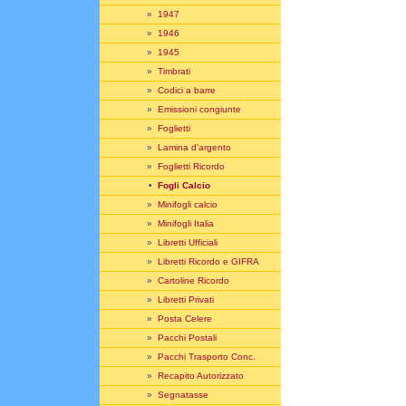
»
1947
»
1946
»
1945
»
Timbrati
»
Codici a barre
»
Emissioni congiunte
»
Foglietti
»
Lamina d'argento
»
Foglietti Ricordo
•
Fogli Calcio
»
Minifogli calcio
»
Minifogli Italia
»
Libretti Ufficiali
»
Libretti Ricordo e GIFRA
»
Cartoline Ricordo
»
Libretti Privati
»
Posta Celere
»
Pacchi Postali
»
Pacchi Trasporto Conc.
»
Recapito Autorizzato
»
Segnatasse