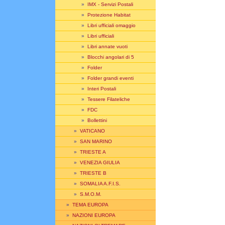
»
IMX - Servizi Postali
»
Protezione Habitat
»
Libri ufficiali omaggio
»
Libri ufficiali
»
Libri annate vuoti
»
Blocchi angolari di 5
»
Folder
»
Folder grandi eventi
»
Interi Postali
»
Tessere Filateliche
»
FDC
»
Bollettini
»
VATICANO
»
SAN MARINO
»
TRIESTE A
»
VENEZIA GIULIA
»
TRIESTE B
»
SOMALIA A.F.I.S.
»
S.M.O.M.
»
TEMA EUROPA
»
NAZIONI EUROPA