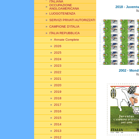
ITALIANA
OCCUPAZIONE
2018 - Juvent
»
ANGLOAMERICANA
It
»
LUOGOTENENZA
»
SERVIZI PRIVATI AUTORIZZATI
»
CAMPIONE D'ITALIA
»
ITALIA REPUBBLICA
»
Annate Complete
»
2026
»
2025
»
2024
»
2023
2002 - Mondia
»
2022
It
»
2021
»
2020
»
2019
»
2018
»
2017
»
2016
»
2015
»
2014
»
2013
»
2012