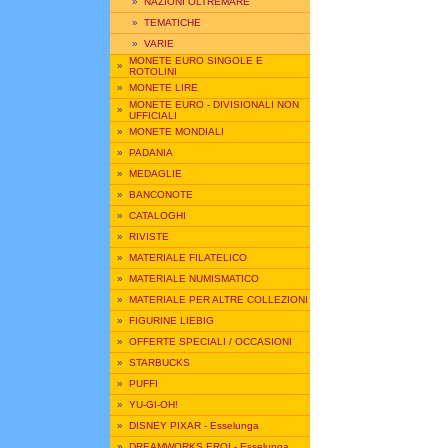
»
NAZIONI OLTREMARE
»
TEMATICHE
»
VARIE
MONETE EURO SINGOLE E
»
ROTOLINI
»
MONETE LIRE
MONETE EURO - DIVISIONALI NON
»
UFFICIALI
»
MONETE MONDIALI
»
PADANIA
»
MEDAGLIE
»
BANCONOTE
»
CATALOGHI
»
RIVISTE
»
MATERIALE FILATELICO
»
MATERIALE NUMISMATICO
»
MATERIALE PER ALTRE COLLEZIONI
»
FIGURINE LIEBIG
»
OFFERTE SPECIALI / OCCASIONI
»
STARBUCKS
»
PUFFI
»
YU-GI-OH!
»
DISNEY PIXAR - Esselunga
»
DREAMWORKS EROI - Esselunga