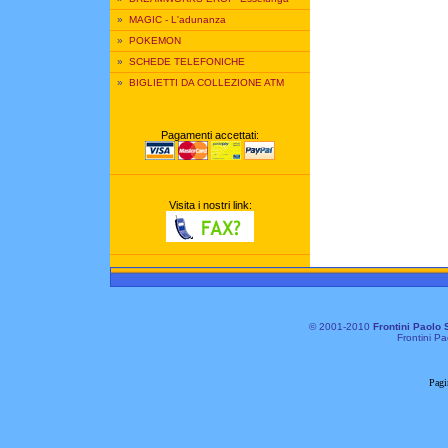
»
MAGIC - L'adunanza
»
POKEMON
»
SCHEDE TELEFONICHE
»
BIGLIETTI DA COLLEZIONE ATM
Pagamenti accettati:
Visita i nostri link:
© 2001-2010
Frontini Paolo 
Frontini Pa
Pagi