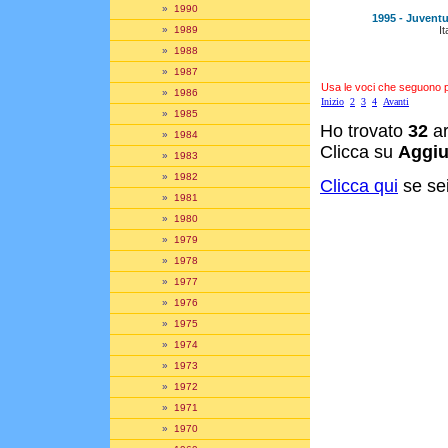
»
1990
1995 - Juvent
It
»
1989
»
1988
»
1987
Usa le voci che seguono per
»
1986
Inizio
2
3
4
Avanti
»
1985
Ho trovato
32
ar
»
1984
Clicca su
Aggiu
»
1983
»
1982
Clicca qui
se sei
»
1981
»
1980
»
1979
»
1978
»
1977
»
1976
»
1975
»
1974
»
1973
»
1972
»
1971
»
1970