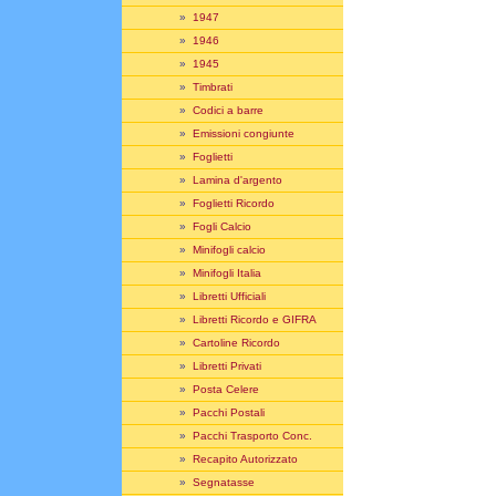
»
1947
»
1946
»
1945
»
Timbrati
»
Codici a barre
»
Emissioni congiunte
»
Foglietti
»
Lamina d'argento
»
Foglietti Ricordo
»
Fogli Calcio
»
Minifogli calcio
»
Minifogli Italia
»
Libretti Ufficiali
»
Libretti Ricordo e GIFRA
»
Cartoline Ricordo
»
Libretti Privati
»
Posta Celere
»
Pacchi Postali
»
Pacchi Trasporto Conc.
»
Recapito Autorizzato
»
Segnatasse