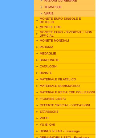
»
NAZIONI OLTREMARE
»
TEMATICHE
»
VARIE
MONETE EURO SINGOLE E
»
ROTOLINI
»
MONETE LIRE
MONETE EURO - DIVISIONALI NON
»
UFFICIALI
»
MONETE MONDIALI
»
PADANIA
»
MEDAGLIE
»
BANCONOTE
»
CATALOGHI
»
RIVISTE
»
MATERIALE FILATELICO
»
MATERIALE NUMISMATICO
»
MATERIALE PER ALTRE COLLEZIONI
»
FIGURINE LIEBIG
»
OFFERTE SPECIALI / OCCASIONI
»
STARBUCKS
»
PUFFI
»
YU-GI-OH!
»
DISNEY PIXAR - Esselunga
»
DREAMWORKS EROI - Esselunga