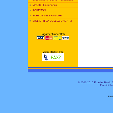
»
MAGIC - L'adunanza
»
POKEMON
»
SCHEDE TELEFONICHE
»
BIGLIETTI DA COLLEZIONE ATM
Pagamenti accettati:
Visita i nostri link:
© 2001-2010
Frontini Paolo 
Frontini Pa
Pagi