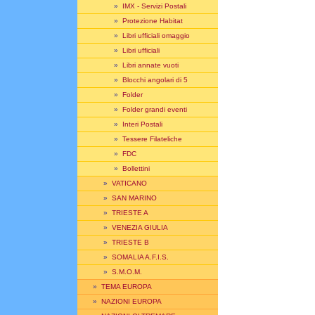
»
IMX - Servizi Postali
»
Protezione Habitat
»
Libri ufficiali omaggio
»
Libri ufficiali
»
Libri annate vuoti
»
Blocchi angolari di 5
»
Folder
»
Folder grandi eventi
»
Interi Postali
»
Tessere Filateliche
»
FDC
»
Bollettini
»
VATICANO
»
SAN MARINO
»
TRIESTE A
»
VENEZIA GIULIA
»
TRIESTE B
»
SOMALIA A.F.I.S.
»
S.M.O.M.
»
TEMA EUROPA
»
NAZIONI EUROPA