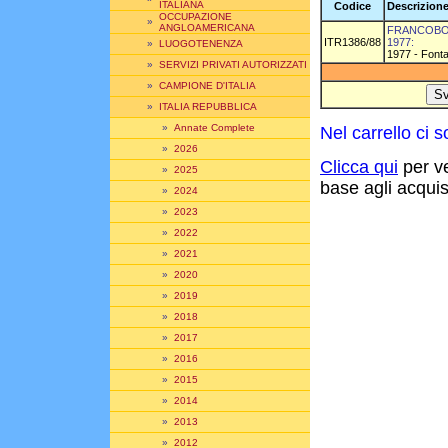
ITALIANA
Codice
Descrizione
OCCUPAZIONE
»
ANGLOAMERICANA
FRANCOBOL
ITR1386/88
1977:
»
LUOGOTENENZA
1977 - Fonta
»
SERVIZI PRIVATI AUTORIZZATI
»
CAMPIONE D'ITALIA
»
ITALIA REPUBBLICA
»
Annate Complete
Nel carrello ci
»
2026
Clicca qui
per ve
»
2025
base agli acquisti
»
2024
»
2023
»
2022
»
2021
»
2020
»
2019
»
2018
»
2017
»
2016
»
2015
»
2014
»
2013
»
2012