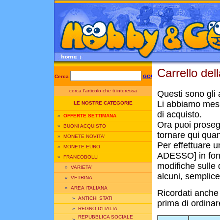
Carrello del
Cerca
GO!
cerca l'articolo che ti interessa
Questi sono gli a
Li abbiamo mess
LE NOSTRE CATEGORIE
di acquisto.
»
OFFERTE SETTIMANA
Ora puoi prosegui
»
BUONI ACQUISTO
tornare qui quan
»
MONETE NOVITA'
Per effettuare u
»
MONETE EURO
ADESSO] in fond
»
FRANCOBOLLI
modifiche sulle q
»
VARIETA'
alcuni, semplice
»
VETRINA
»
AREA ITALIANA
Ricordati anche
»
ANTICHI STATI
prima di ordinar
»
REGNO D'ITALIA
REPUBBLICA SOCIALE
»