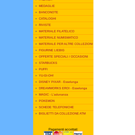
»
MEDAGLIE
»
BANCONOTE
»
CATALOGHI
»
RIVISTE
»
MATERIALE FILATELICO
»
MATERIALE NUMISMATICO
»
MATERIALE PER ALTRE COLLEZIONI
»
FIGURINE LIEBIG
»
OFFERTE SPECIALI / OCCASIONI
»
STARBUCKS
»
PUFFI
»
YU-GI-OH!
»
DISNEY PIXAR - Esselunga
»
DREAMWORKS EROI - Esselunga
»
MAGIC - L'adunanza
»
POKEMON
»
SCHEDE TELEFONICHE
»
BIGLIETTI DA COLLEZIONE ATM
Pagamenti accettati: