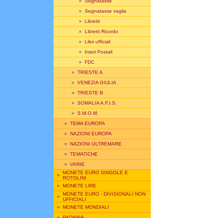
»
Segnatasse
»
Segnatasse vaglia
»
Libretti
»
Libretti Ricordo
»
Libri ufficiali
»
Interi Postali
»
FDC
»
TRIESTE A
»
VENEZIA GIULIA
»
TRIESTE B
»
SOMALIA A.F.I.S.
»
S.M.O.M.
»
TEMA EUROPA
»
NAZIONI EUROPA
»
NAZIONI OLTREMARE
»
TEMATICHE
»
VARIE
MONETE EURO SINGOLE E
»
ROTOLINI
»
MONETE LIRE
MONETE EURO - DIVISIONALI NON
»
UFFICIALI
»
MONETE MONDIALI
»
PADANIA