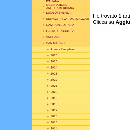
ITALIANA
OCCUPAZIONE
»
ANGLOAMERICANA
»
LUOGOTENENZA
Ho trovato
1
art
»
SERVIZI PRIVATI AUTORIZZATI
Clicca su
Aggiu
»
CAMPIONE D'ITALIA
»
ITALIA REPUBBLICA
»
VATICANO
»
SAN MARINO
»
Annate Complete
»
2026
»
2025
»
2024
»
2023
»
2022
»
2021
»
2020
»
2019
»
2018
»
2017
»
2016
»
2015
»
2014