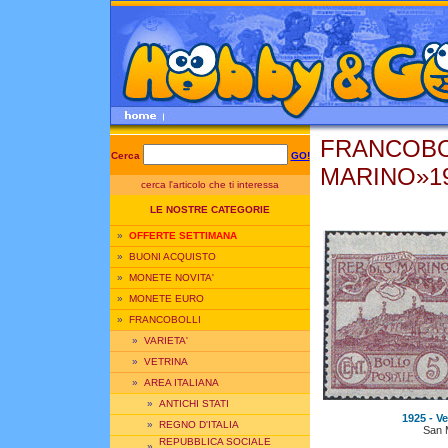
FRANCOBO
Cerca
GO!
MARINO»1
cerca l'articolo che ti interessa
LE NOSTRE CATEGORIE
»
OFFERTE SETTIMANA
»
BUONI ACQUISTO
»
MONETE NOVITA'
»
MONETE EURO
»
FRANCOBOLLI
»
VARIETA'
»
VETRINA
»
AREA ITALIANA
»
ANTICHI STATI
1925 - Ve
»
REGNO D'ITALIA
San 
REPUBBLICA SOCIALE
»