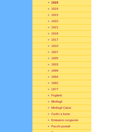
•
1925
»
1924
»
1923
»
1922
»
1921
»
1918
»
1917
»
1910
»
1907
»
1905
»
1903
»
1899
»
1894
»
1892
»
1877
»
Foglietti
»
Minifogli
»
Minifogli Calcio
»
Codici a barre
»
Emissioni congiunte
»
Pacchi postali