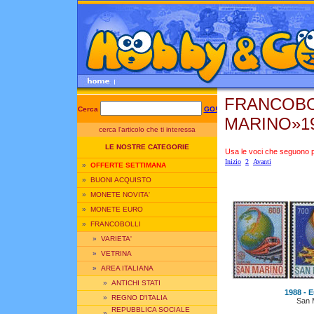
FRANCOBO
Cerca
GO!
MARINO»1
cerca l'articolo che ti interessa
LE NOSTRE CATEGORIE
Usa le voci che seguono per
Inizio
2
Avanti
»
OFFERTE SETTIMANA
»
BUONI ACQUISTO
»
MONETE NOVITA'
»
MONETE EURO
»
FRANCOBOLLI
»
VARIETA'
»
VETRINA
»
AREA ITALIANA
»
ANTICHI STATI
1988 - E
»
REGNO D'ITALIA
San 
REPUBBLICA SOCIALE
»