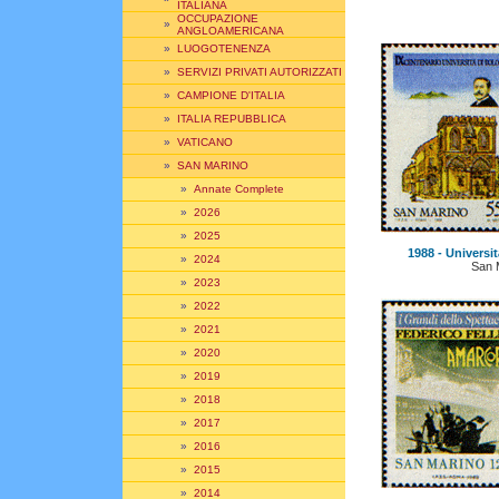
ITALIANA
OCCUPAZIONE
»
ANGLOAMERICANA
»
LUOGOTENENZA
»
SERVIZI PRIVATI AUTORIZZATI
»
CAMPIONE D'ITALIA
»
ITALIA REPUBBLICA
»
VATICANO
»
SAN MARINO
»
Annate Complete
»
2026
»
2025
1988 - Universit
»
2024
San 
»
2023
»
2022
»
2021
»
2020
»
2019
»
2018
»
2017
»
2016
»
2015
»
2014