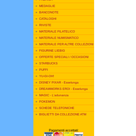
»
MEDAGLIE
»
BANCONOTE
»
CATALOGHI
»
RIVISTE
»
MATERIALE FILATELICO
»
MATERIALE NUMISMATICO
»
MATERIALE PER ALTRE COLLEZIONI
»
FIGURINE LIEBIG
»
OFFERTE SPECIALI / OCCASIONI
»
STARBUCKS
»
PUFFI
»
YU-GI-OH!
»
DISNEY PIXAR - Esselunga
»
DREAMWORKS EROI - Esselunga
»
MAGIC - L'adunanza
»
POKEMON
»
SCHEDE TELEFONICHE
»
BIGLIETTI DA COLLEZIONE ATM
Pagamenti accettati: