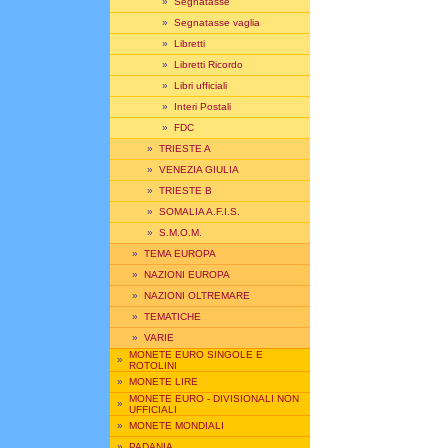
»
Segnatasse
»
Segnatasse vaglia
»
Libretti
»
Libretti Ricordo
»
Libri ufficiali
»
Interi Postali
»
FDC
»
TRIESTE A
»
VENEZIA GIULIA
»
TRIESTE B
»
SOMALIA A.F.I.S.
»
S.M.O.M.
»
TEMA EUROPA
»
NAZIONI EUROPA
»
NAZIONI OLTREMARE
»
TEMATICHE
»
VARIE
MONETE EURO SINGOLE E
»
ROTOLINI
»
MONETE LIRE
MONETE EURO - DIVISIONALI NON
»
UFFICIALI
»
MONETE MONDIALI
»
PADANIA