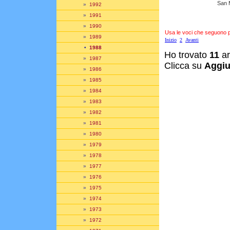
San 
»
1992
»
1991
»
1990
Usa le voci che seguono per
»
1989
Inizio
2
Avanti
•
1988
Ho trovato
11
ar
»
1987
Clicca su
Aggiu
»
1986
»
1985
»
1984
»
1983
»
1982
»
1981
»
1980
»
1979
»
1978
»
1977
»
1976
»
1975
»
1974
»
1973
»
1972