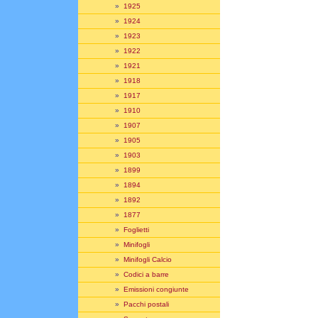
»
1925
»
1924
»
1923
»
1922
»
1921
»
1918
»
1917
»
1910
»
1907
»
1905
»
1903
»
1899
»
1894
»
1892
»
1877
»
Foglietti
»
Minifogli
»
Minifogli Calcio
»
Codici a barre
»
Emissioni congiunte
»
Pacchi postali