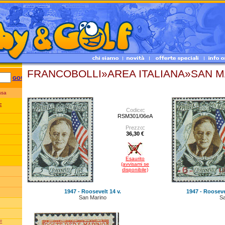
FRANCOBOLLI»AREA ITALIANA»SAN M
GO!
essa
E
Codice
:
RSM301/06eA
Prezzo
:
36,30 €
Esaurito
(avvisami se
disponibile)
1947 - Roosevelt 14 v.
1947 - Rooseve
San Marino
Sa
E