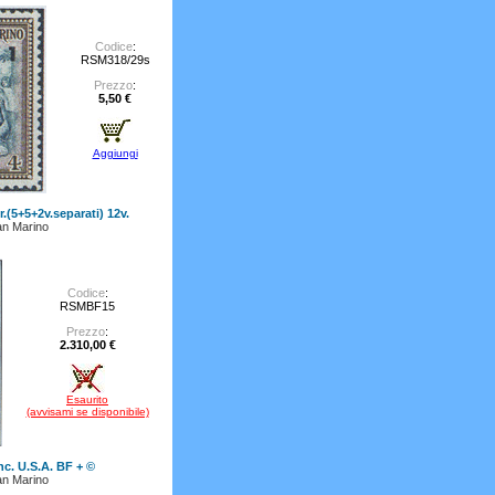
Codice
:
RSM318/29s
Prezzo
:
5,50 €
Aggiungi
r.(5+5+2v.separati) 12v.
n Marino
Codice
:
RSMBF15
Prezzo
:
2.310,00 €
Esaurito
(avvisami se disponibile)
nc. U.S.A. BF + ©
n Marino