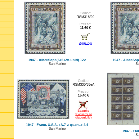
Codice
:
RSM318/29
Prezzo
:
11,60 €
Aggiungi
1947 - Alber.Sopr.(5+5+2v. uniti) 12v.
1947 - Alber.Sop
San Marino
Sa
Codice
:
RSM330/35eA
Prezzo
:
15,40 €
Esaurito
(avvisami se
disponibile)
1947 - Franc. U.S.A. +A.7 v. quart..x 4.4
San Marino
1947 - Fra
Sa