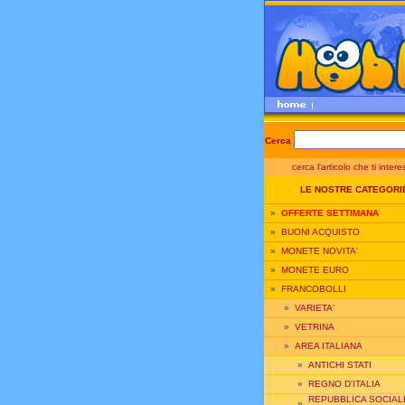
Cerca
cerca l'articolo che ti inter
LE NOSTRE CATEGORI
»
OFFERTE SETTIMANA
»
BUONI ACQUISTO
»
MONETE NOVITA'
»
MONETE EURO
»
FRANCOBOLLI
»
VARIETA'
»
VETRINA
»
AREA ITALIANA
»
ANTICHI STATI
»
REGNO D'ITALIA
REPUBBLICA SOCIAL
»