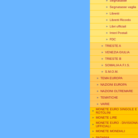
»
Segnatasse
»
Segnatasse vaglia
»
Libretti
»
Libretti Ricordo
»
Libri ufficiali
»
Interi Postali
»
FDC
»
TRIESTE A
»
VENEZIA GIULIA
»
TRIESTE B
»
SOMALIA A.F.I.S.
»
S.M.O.M.
»
TEMA EUROPA
»
NAZIONI EUROPA
»
NAZIONI OLTREMARE
»
TEMATICHE
»
VARIE
MONETE EURO SINGOLE E
»
ROTOLINI
»
MONETE LIRE
MONETE EURO - DIVISIONA
»
UFFICIALI
»
MONETE MONDIALI
»
PADANIA