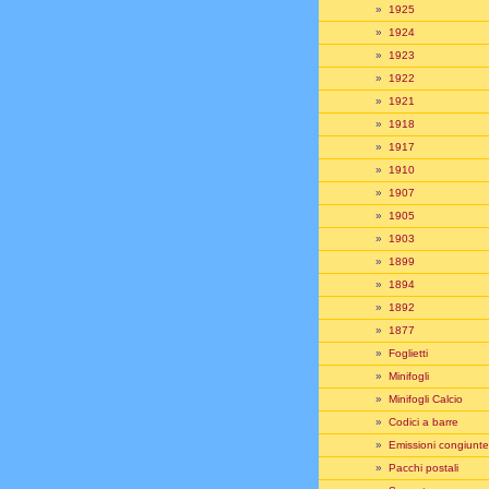
»
1925
»
1924
»
1923
»
1922
»
1921
»
1918
»
1917
»
1910
»
1907
»
1905
»
1903
»
1899
»
1894
»
1892
»
1877
»
Foglietti
»
Minifogli
»
Minifogli Calcio
»
Codici a barre
»
Emissioni congiunte
»
Pacchi postali