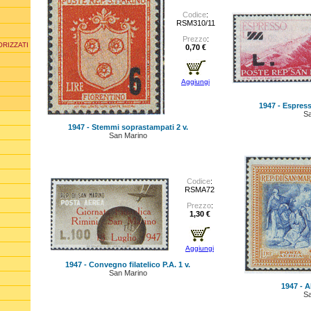
Codice
:
RSM310/11
Prezzo
:
ORIZZATI
0,70 €
Aggiungi
1947 - Espress
Sa
1947 - Stemmi soprastampati 2 v.
San Marino
Codice
:
RSMA72
Prezzo
:
1,30 €
Aggiungi
1947 - Convegno filatelico P.A. 1 v.
San Marino
1947 - A
Sa