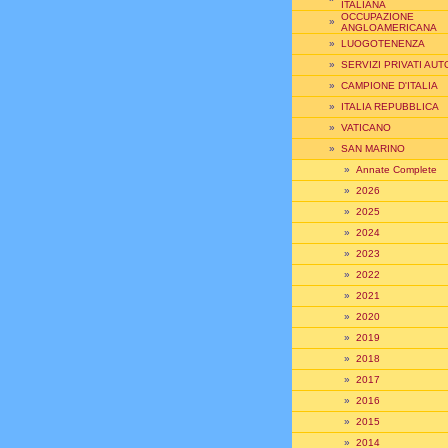
ITALIANA
OCCUPAZIONE
»
ANGLOAMERICANA
»
LUOGOTENENZA
»
SERVIZI PRIVATI AUT
»
CAMPIONE D'ITALIA
»
ITALIA REPUBBLICA
»
VATICANO
»
SAN MARINO
»
Annate Complete
»
2026
»
2025
»
2024
»
2023
»
2022
»
2021
»
2020
»
2019
»
2018
»
2017
»
2016
»
2015
»
2014