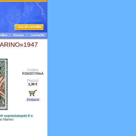
ARINO»1947
Codice
:
RSM307/09eA
Prezzo
:
1,30 €
Aggiungi
lt soprastampati 6 v.
n Marino