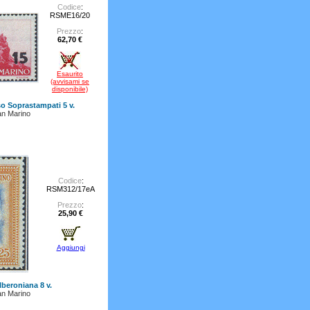
Codice
:
RSME16/20
Prezzo
:
62,70 €
Esaurito
(avvisami se
disponibile)
o Soprastampati 5 v.
n Marino
Codice
:
RSM312/17eA
Prezzo
:
25,90 €
Aggiungi
lberoniana 8 v.
n Marino