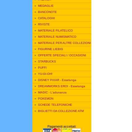
»
MEDAGLIE
»
BANCONOTE
»
CATALOGHI
»
RIVISTE
»
MATERIALE FILATELICO
»
MATERIALE NUMISMATICO
»
MATERIALE PER ALTRE COLLEZIONI
»
FIGURINE LIEBIG
»
OFFERTE SPECIALI / OCCASIONI
»
STARBUCKS
»
PUFFI
»
YU-GI-OH!
»
DISNEY PIXAR - Esselunga
»
DREAMWORKS EROI - Esselunga
»
MAGIC - L'adunanza
»
POKEMON
»
SCHEDE TELEFONICHE
»
BIGLIETTI DA COLLEZIONE ATM
Pagamenti accettati: