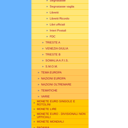
»
Segnatasse
»
Segnatasse vaglia
»
Libretti
»
Libretti Ricordo
»
Libri ufficiali
»
Interi Postali
»
FDC
»
TRIESTE A
»
VENEZIA GIULIA
»
TRIESTE B
»
SOMALIA A.F.I.S.
»
S.M.O.M.
»
TEMA EUROPA
»
NAZIONI EUROPA
»
NAZIONI OLTREMARE
»
TEMATICHE
»
VARIE
MONETE EURO SINGOLE E
»
ROTOLINI
»
MONETE LIRE
MONETE EURO - DIVISIONALI NON
»
UFFICIALI
»
MONETE MONDIALI
»
PADANIA