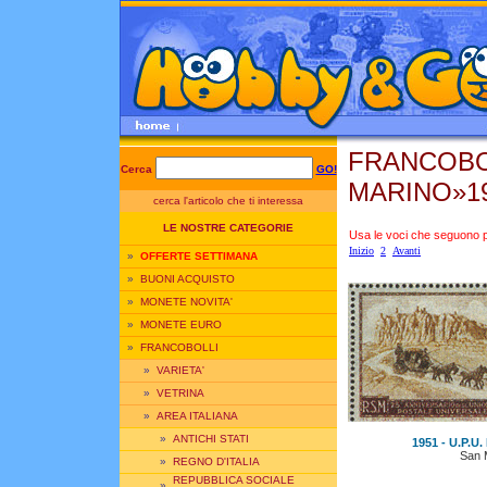
FRANCOBO
Cerca
GO!
MARINO»1
cerca l'articolo che ti interessa
LE NOSTRE CATEGORIE
Usa le voci che seguono per
Inizio
2
Avanti
»
OFFERTE SETTIMANA
»
BUONI ACQUISTO
»
MONETE NOVITA'
»
MONETE EURO
»
FRANCOBOLLI
»
VARIETA'
»
VETRINA
»
AREA ITALIANA
»
ANTICHI STATI
1951 - U.P.U. 
San 
»
REGNO D'ITALIA
REPUBBLICA SOCIALE
»