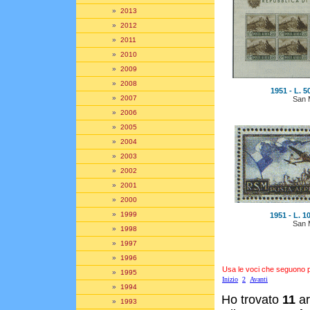
»
2013
»
2012
»
2011
»
2010
»
2009
»
2008
1951 - L. 
»
2007
San 
»
2006
»
2005
»
2004
»
2003
»
2002
»
2001
»
2000
»
1999
1951 - L. 1
San 
»
1998
»
1997
»
1996
Usa le voci che seguono per
»
1995
Inizio
2
Avanti
»
1994
Ho trovato
11
ar
»
1993