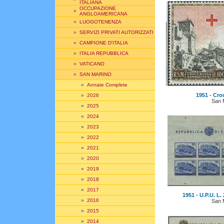
ITALIANA
OCCUPAZIONE
»
ANGLOAMERICANA
»
LUOGOTENENZA
»
SERVIZI PRIVATI AUTORIZZATI
»
CAMPIONE D'ITALIA
»
ITALIA REPUBBLICA
»
VATICANO
»
SAN MARINO
»
Annate Complete
1951 - Croc
»
2026
San 
»
2025
»
2024
»
2023
»
2022
»
2021
»
2020
»
2019
»
2018
»
2017
1951 - U.P.U. L.
»
2016
San 
»
2015
»
2014