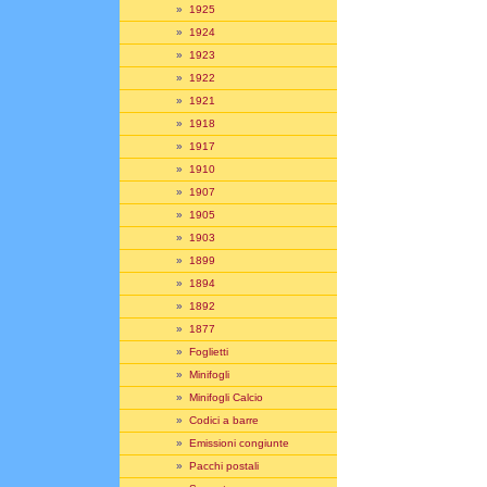
»
1925
»
1924
»
1923
»
1922
»
1921
»
1918
»
1917
»
1910
»
1907
»
1905
»
1903
»
1899
»
1894
»
1892
»
1877
»
Foglietti
»
Minifogli
»
Minifogli Calcio
»
Codici a barre
»
Emissioni congiunte
»
Pacchi postali