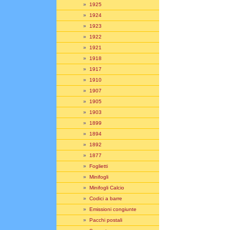
»
1925
»
1924
»
1923
»
1922
»
1921
»
1918
»
1917
»
1910
»
1907
»
1905
»
1903
»
1899
»
1894
»
1892
»
1877
»
Foglietti
»
Minifogli
»
Minifogli Calcio
»
Codici a barre
»
Emissioni congiunte
»
Pacchi postali