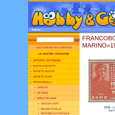
FRANCOBO
Cerca
GO!
MARINO»1
cerca l'articolo che ti interessa
LE NOSTRE CATEGORIE
»
OFFERTE SETTIMANA
»
BUONI ACQUISTO
»
MONETE NOVITA'
»
MONETE EURO
»
FRANCOBOLLI
»
VARIETA'
»
VETRINA
»
AREA ITALIANA
»
ANTICHI STATI
1938 - L
»
REGNO D'ITALIA
San 
REPUBBLICA SOCIALE
»