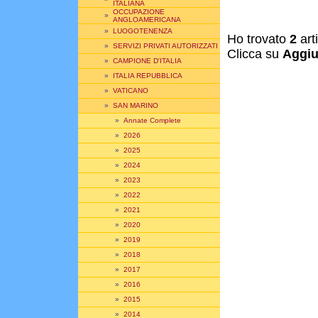
ITALIANA
OCCUPAZIONE
»
ANGLOAMERICANA
»
LUOGOTENENZA
Ho trovato
2
art
»
SERVIZI PRIVATI AUTORIZZATI
Clicca su
Aggiu
»
CAMPIONE D'ITALIA
»
ITALIA REPUBBLICA
»
VATICANO
»
SAN MARINO
»
Annate Complete
»
2026
»
2025
»
2024
»
2023
»
2022
»
2021
»
2020
»
2019
»
2018
»
2017
»
2016
»
2015
»
2014