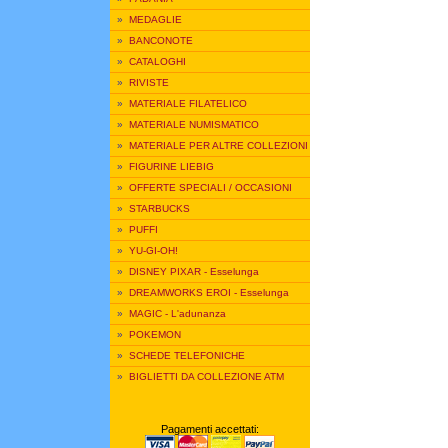
»
MEDAGLIE
»
BANCONOTE
»
CATALOGHI
»
RIVISTE
»
MATERIALE FILATELICO
»
MATERIALE NUMISMATICO
»
MATERIALE PER ALTRE COLLEZIONI
»
FIGURINE LIEBIG
»
OFFERTE SPECIALI / OCCASIONI
»
STARBUCKS
»
PUFFI
»
YU-GI-OH!
»
DISNEY PIXAR - Esselunga
»
DREAMWORKS EROI - Esselunga
»
MAGIC - L'adunanza
»
POKEMON
»
SCHEDE TELEFONICHE
»
BIGLIETTI DA COLLEZIONE ATM
Pagamenti accettati: