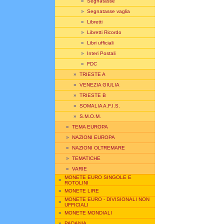
»
Segnatasse
»
Segnatasse vaglia
»
Libretti
»
Libretti Ricordo
»
Libri ufficiali
»
Interi Postali
»
FDC
»
TRIESTE A
»
VENEZIA GIULIA
»
TRIESTE B
»
SOMALIA A.F.I.S.
»
S.M.O.M.
»
TEMA EUROPA
»
NAZIONI EUROPA
»
NAZIONI OLTREMARE
»
TEMATICHE
»
VARIE
MONETE EURO SINGOLE E
»
ROTOLINI
»
MONETE LIRE
MONETE EURO - DIVISIONALI NON
»
UFFICIALI
»
MONETE MONDIALI
»
PADANIA